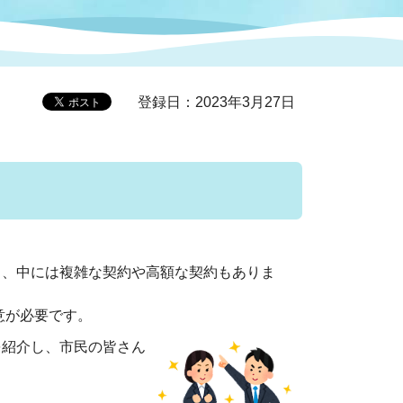
症特
人権・男女共同参画
国際・国内交流
環境法令等に基づく届出
公有財産
医療センター
登録日：2023年3月27日
情報公開・個人情報保護
選挙
選挙管理委員会
り、中には複雑な契約や高額な契約もありま
コ
市制施行周年関連情報
意が必要です。
を紹介し、市民の皆さん
組織一覧