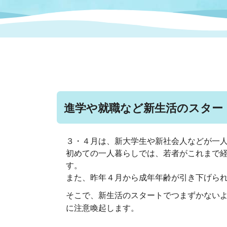
まちづくり
スポーツ
保健・衛生
職員
地域
施設
指定
行政
福祉に関するその他の情報
地域
いわき市女性活躍推進ポータ
いわき市へのアクセス
公売
いわ
市の
雇用
ルサイト
進学や就職など新生活のスター
市議会
審議
電子サービス
オー
３・４月は、新大学生や新社会人などが一
初めての一人暮らしでは、若者がこれまで
監査委員
農業
す。
また、昨年４月から成年年齢が引き下げられ
そこで、新生活のスタートでつまずかない
に注意喚起します。
ご意見・ご質問
水道