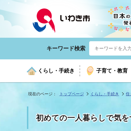
キーワード検索
くらし・手続き
子育て・教育
現在のページ：
トップページ
くらし・手続き
住
くらしの手続きガイド
生涯学習
医療
お知らせ
入札・契約
市の紹介
いざ
子育
健康
年間
産業
市長
初めての一人暮らしで気を
年金・保険
高齢者福祉・介護
目的から探す
企業立地
市の統計
マイ
地域
モデ
福祉
広報