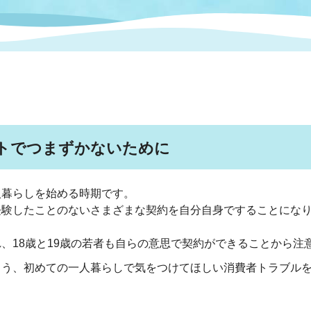
情報
関連情報
管理者
計画
移住・定住
新型コロナウイルス感染
教育旅行
除染事業
行政改革
福祉
設ページ
き市立美術館
制度
監査
・労働
産業
トでつまずかないために
会など
いわき市広告事業
プンデータ・活用事例
人暮らしを始める時期です。
経験したことのないさまざまな契約を自分自身ですることにな
市民意見募集(パブリック
委員会
メント)
、18歳と19歳の若者も自らの意思で契約ができることから注
よう、初めての一人暮らし
で気をつけてほしい消費者トラブル
局
施設案内