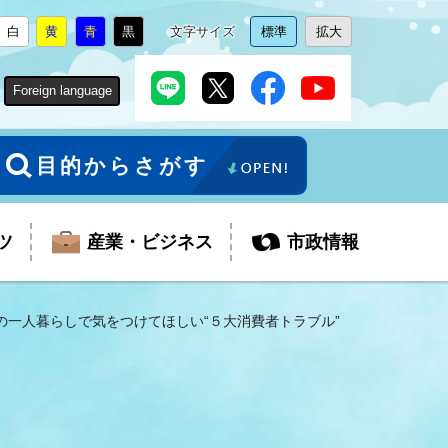
白
黄
青
黒
文字サイズ
標準
拡大
背
に
背
に
背
に
背
に
文
に
文
に
景
変
景
変
景
変
景
変
字
変
字
変
色
更
色
更
色
更
色
更
サ
更
サ
更
Foreign language
を
を
を
を
イ
イ
ズ
ズ
を
を
目的からさがす
ツ
産業・ビジネス
市政情報
の一人暮らしで気をつけてほしい“５大消費者トラブル”
税金
教育委員会
障がい者福祉
観光スポット
支払・請求
ふるさと寄附金
ごみ・環境
生活保護
芸術
企業支援・起業支援
財政