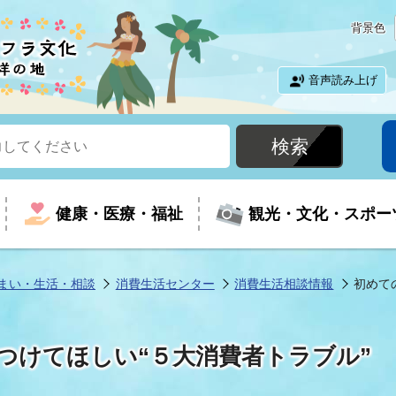
背景色
音声読み上げ
健康・医療・福祉
観光・文化・スポー
まい・生活・相談
消費生活センター
消費生活相談情報
初めて
という時に
て
イベントの案内
振興
室
届出・証明
教育
児童福祉
外国人観光客向けページ
廃棄物
フラシティいわき
つけてほしい“５大消費者トラブル”
ナンバー
包括ケア(介護予防等)
ルコース
・介護
住まい・生活・相談
福祉事業者向け情報
歴史・文化
都市計画・開発・建築
広聴