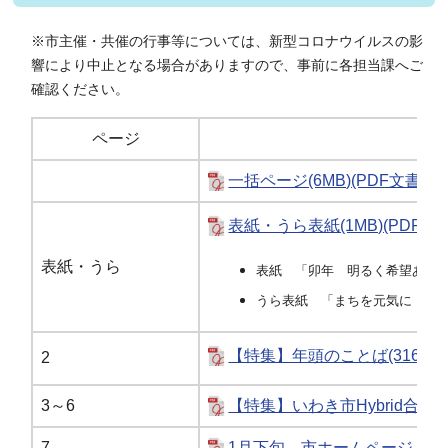
※市主催・共催の行事等については、新型コロナウイルスの影
響により中止となる場合がありますので、事前に各担当課へご
確認ください。
ページ
一括ページ(6MB)(PDF文書)
表紙・うら表紙(1MB)(PDF文書
表紙・うら
表紙 「卯年 明るく希望あふ
うら表紙 「まちを元気に！地
【特集】年頭のことば(316KB)
2
3～6
【特集】いわき市Hybrid合同企
7
1月下旬 市ホームページ リニュ