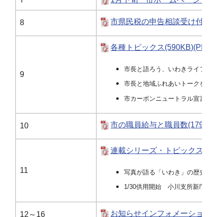
市県民税の申告相談受け付けを実施
8
各種トピックス(590KB)(PDF
市長と語ろう、いわきライフ第3
9
市長と地域ふれあいトークを実
市カーボンニュートラル宣言式
市の職員給与と職員数(179KB)
10
連載シリーズ・トピックス(481K
11
写真が語る「いわき」の歴史
1/30供用開始 小川支所新庁舎
お知らせインフォメーション(1M
12～16