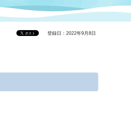
症特
人権・男女共同参画
国際・国内交流
環境法令等に基づく届出
公有財産
医療センター
登録日：2022年9月8日
情報公開・個人情報保護
選挙
選挙管理委員会
コ
市制施行周年関連情報
組織一覧