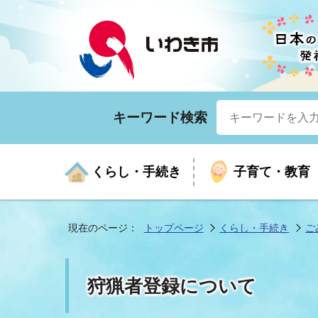
キーワード検索
くらし・手続き
子育て・教育
現在のページ：
トップページ
くらし・手続き
ご
くらしの手続きガイド
生涯学習
医療
お知らせ
入札・契約
市の紹介
いざ
子育
健康
年間
産業
市長
狩猟者登録について
年金・保険
高齢者福祉・介護
目的から探す
企業立地
市の統計
マイ
地域
モデ
福祉
広報