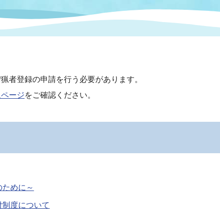
情報
関連情報
管理者
計画
移住・定住
新型コロナウイルス感染
教育旅行
除染事業
行政改革
福祉
設ページ
き市立美術館
制度
監査
狩猟者登録の申請を行う必要があります。
・労働
産業
ムページ
をご確認ください。
会など
いわき市広告事業
プンデータ・活用事例
市民意見募集(パブリック
委員会
メント)
のために～
付制度について
局
施設案内