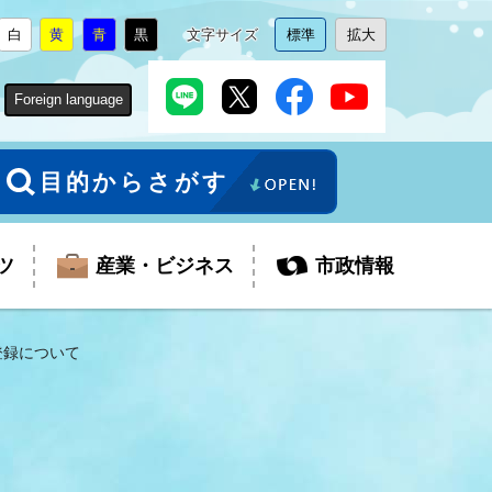
白
黄
青
黒
文字サイズ
標準
拡大
背
に
背
に
背
に
背
に
文
に
文
に
景
変
景
変
景
変
景
変
字
変
字
変
色
更
色
更
色
更
色
更
サ
更
サ
更
Foreign language
を
を
を
を
イ
イ
ズ
ズ
を
を
目的からさがす
ツ
産業・ビジネス
市政情報
登録について
税金
教育委員会
障がい者福祉
観光スポット
支払・請求
ふるさと寄附金
ごみ・環境
生活保護
芸術
企業支援・起業支援
財政