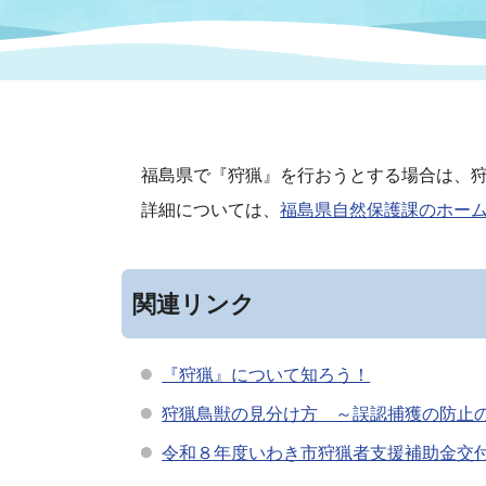
まちづくり
スポーツ
保健・衛生
職員
地域
施設
指定
行政
福祉に関するその他の情報
地域
いわき市女性活躍推進ポータ
いわき市へのアクセス
公売
いわ
市の
福島県で『狩猟』を行おうとする場合は、
雇用
ルサイト
詳細については、
福島県自然保護課のホー
市議会
審議
電子サービス
オー
関連リンク
監査委員
農業
『狩猟』について知ろう！
狩猟鳥獣の見分け方 ～誤認捕獲の防止
令和８年度いわき市狩猟者支援補助金交
ご意見・ご質問
水道