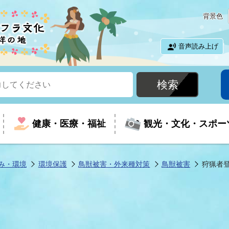
背景色
音声読み上げ
健康・医療・福祉
観光・文化・スポー
み・環境
環境保護
鳥獣被害・外来種対策
鳥獣被害
狩猟者
という時に
て
イベントの案内
振興
室
届出・証明
教育
児童福祉
外国人観光客向けページ
廃棄物
フラシティいわき
ナンバー
包括ケア(介護予防等)
ルコース
・介護
住まい・生活・相談
福祉事業者向け情報
歴史・文化
都市計画・開発・建築
広聴