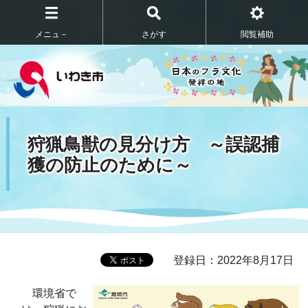
メニュ－
さがす
閲覧補助
狩猟鳥獣の見分け方 ～誤認捕
獲の防止のために～
登録日：2022年8月17日
環境省で