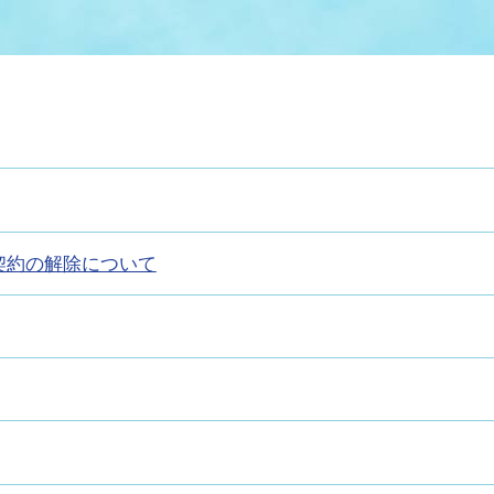
情報
関連情報
管理者
計画
移住・定住
新型コロナウイルス感染
教育旅行
除染事業
行政改革
福祉
設ページ
き市立美術館
制度
監査
・労働
産業
会など
いわき市広告事業
契約の解除について
プンデータ・活用事例
市民意見募集(パブリック
委員会
メント)
局
施設案内