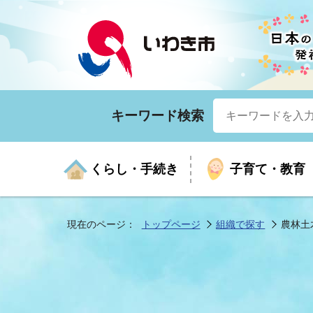
キーワード検索
くらし・手続き
子育て・教育
現在のページ：
トップページ
組織で探す
農林土
くらしの手続きガイド
生涯学習
医療
お知らせ
入札・契約
市の紹介
いざ
子育
健康
年間
産業
市長
年金・保険
高齢者福祉・介護
目的から探す
企業立地
市の統計
マイ
地域
モデ
福祉
広報