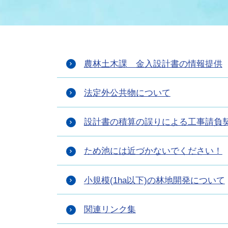
まちづくり
スポーツ
保健・衛生
職員
地域
施設
指定
行政
福祉に関するその他の情報
地域
農林土木課 金入設計書の情報提供
いわき市女性活躍推進ポータ
いわき市へのアクセス
公売
いわ
市の
雇用
ルサイト
法定外公共物について
市議会
審議
設計書の積算の誤りによる工事請負
電子サービス
オー
ため池には近づかないでください！
監査委員
農業
小規模(1ha以下)の林地開発について
関連リンク集
ご意見・ご質問
水道