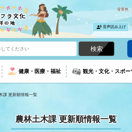
背景色
音声読み上げ
健康・医療・福祉
観光・文化・スポー
木課 更新順情報一覧
という時に
て
イベントの案内
振興
室
届出・証明
教育
児童福祉
外国人観光客向けページ
廃棄物
フラシティいわき
農林土木課 更新順情報一覧
ナンバー
包括ケア(介護予防等)
ルコース
・介護
住まい・生活・相談
福祉事業者向け情報
歴史・文化
都市計画・開発・建築
広聴