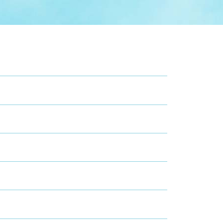
症特
人権・男女共同参画
国際・国内交流
環境法令等に基づく届出
公有財産
医療センター
情報公開・個人情報保護
選挙
選挙管理委員会
コ
市制施行周年関連情報
組織一覧