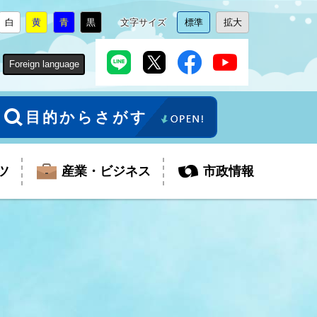
白
黄
青
黒
文字サイズ
標準
拡大
背
に
背
に
背
に
背
に
文
に
文
に
景
変
景
変
景
変
景
変
字
変
字
変
色
更
色
更
色
更
色
更
サ
更
サ
更
Foreign language
を
を
を
を
イ
イ
ズ
ズ
を
を
目的からさがす
ツ
産業・ビジネス
市政情報
税金
教育委員会
障がい者福祉
観光スポット
支払・請求
ふるさと寄附金
ごみ・環境
生活保護
芸術
企業支援・起業支援
財政