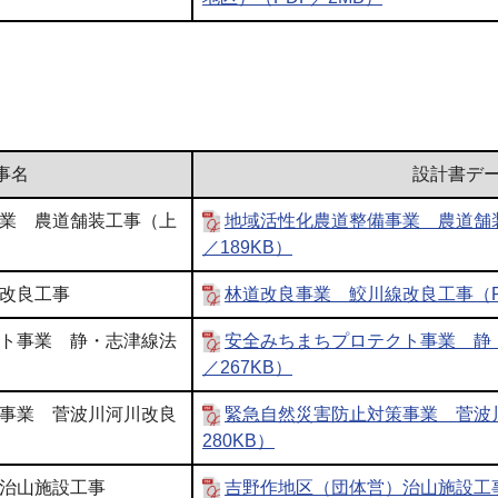
事名
設計書デ
業 農道舗装工事（上
地域活性化農道整備事業 農道舗
／189KB）
改良工事
林道改良事業 鮫川線改良工事（PD
ト事業 静・志津線法
安全みちまちプロテクト事業 静
／267KB）
事業 菅波川河川改良
緊急自然災害防止対策事業 菅波川河
280KB）
治山施設工事
吉野作地区（団体営）治山施設工事（