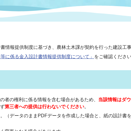
情報
関連情報
管理者
計画
移住・定住
新型コロナウイルス感染
教育旅行
除染事業
行政改革
福祉
設ページ
き市立美術館
制度
監査
書情報提供制度に基づき、農林土木課が契約を行った建設工事
・労働
産業
事等に係る金入設計書情報提供制度について」
をご確認くださ
会など
いわき市広告事業
プンデータ・活用事例
市民意見募集(パブリック
委員会
メント)
の者の権利に係る情報を含む場合があるため、
当該情報はダウ
ず
第三者への提供は行わないでください
。
す。（データのままPDFデータを作成した場合と、紙の設計書
局
施設案内