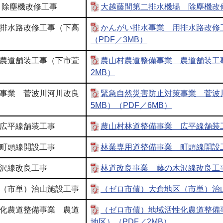
 除塵機改修工事
大越藤間第二排水機場 除塵機改修
排水路改修工事（下高
かんがい排水事業 用排水路改修
（PDF／3MB）
農道舗装工事（下市萱
農山村農道整備事業 農道舗装工
2MB）
事業 菅波川河川改良
緊急自然災害防止対策事業 菅波
5MB）（PDF／6MB）
広平線舗装工事
農山村林道整備事業 広平線舗装工
町頭線開設工事
林業専用道整備事業 町頭線開設工
沢線改良工事
林道改良事業 藤の木沢線改良工事（
（市単）治山施設工事
（ゼロ市債）大倉地区（市単）治山
化農道整備事業 農道
（ゼロ市債）地域活性化農道整備
地区）（PDF／2MB）