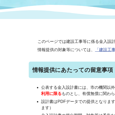
まちづくり
スポーツ
保健・衛生
職員
地域
施設
指定
行政
福祉に関するその他の情報
地域
いわき市女性活躍推進ポータ
いわき市へのアクセス
公売
いわ
市の
このページでは建設工事等に係る金入設計
雇用
ルサイト
情報提供の対象等については、
「建設工
市議会
審議
電子サービス
オー
情報提供にあたっての留意事項
監査委員
農業
公表する金入設計書には、市の機関以外
利用に限る
ものとし、有償無償に関わら
設計書はPDFデータでの提供となりま
ます）
ご意見・ご質問
水道