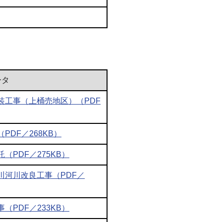
ータ
装工事（上桶売地区）（PDF
DF／268KB）
PDF／275KB）
川河川改良工事（PDF／
PDF／233KB）