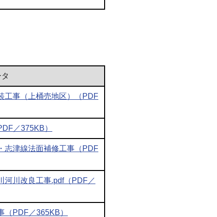
ータ
装工事（上桶売地区）（PDF
F／375KB）
・志津線法面補修工事（PDF
川改良工事.pdf（PDF／
PDF／365KB）