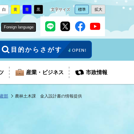
白
黄
青
黒
文字サイズ
標準
拡大
背
に
背
に
背
に
背
に
文
に
文
に
景
変
景
変
景
変
景
変
字
変
字
変
色
更
色
更
色
更
色
更
サ
更
サ
更
Foreign language
を
を
を
を
イ
イ
ズ
ズ
を
を
目的からさがす
ツ
産業・ビジネス
市政情報
産部
農林土木課 金入設計書の情報提供
税金
教育委員会
障がい者福祉
観光スポット
支払・請求
ふるさと寄附金
ごみ・環境
生活保護
芸術
企業支援・起業支援
財政