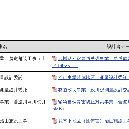
事名
設計書デ
業 農道舗装工事（上
地域活性化農道整備事業 農道舗
／1902KB）
量設計委託
治山事業片岸地区 測量設計委託（P
測量設計委託
林道改良事業 鮫川線測量設計委託（
事業 菅波川河川改良
緊急自然災害防止対策事業 菅波
5MB）
治山施設工事
花木下地区（団体営）治山施設工事（