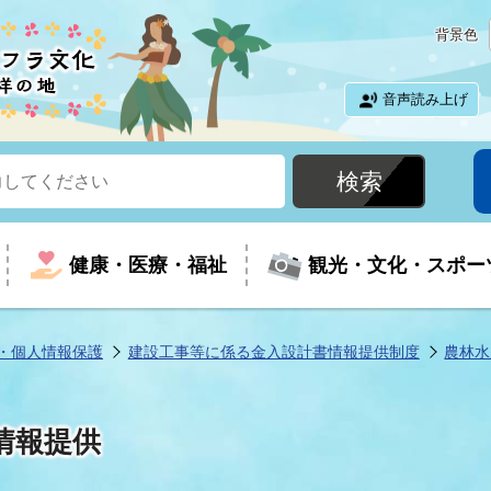
背景色
音声読み上げ
健康・医療・福祉
観光・文化・スポー
・個人情報保護
建設工事等に係る金入設計書情報提供制度
農林水
という時に
て
イベントの案内
振興
室
届出・証明
教育
児童福祉
外国人観光客向けページ
廃棄物
フラシティいわき
情報提供
ナンバー
包括ケア(介護予防等)
ルコース
・介護
住まい・生活・相談
福祉事業者向け情報
歴史・文化
都市計画・開発・建築
広聴