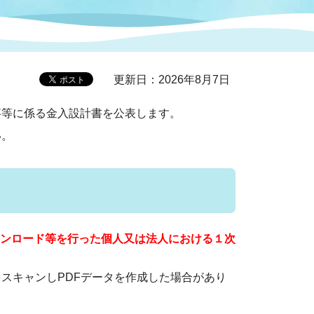
症特
人権・男女共同参画
国際・国内交流
環境法令等に基づく届出
公有財産
医療センター
更新日：2026年8月7日
情報公開・個人情報保護
等に係る金入設計書を公表します。
選挙
い。
選挙管理委員会
コ
市制施行周年関連情報
ンロード等を行った個人又は法人における１次
をスキャンしPDFデータを作成した場合があり
組織一覧