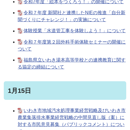
令和7年度「絵本をつくろう！」の開催について
令和７年度 新聞社と連携したNIEの推進「自分新
聞づくりにチャレンジ！」の実施について
体験授業「水道管工事を体験しよう！」について
令和７年度第２回外科手術体験セミナーの開催に
ついて
福島県立いわき湯本高等学校との連携教育に関す
る協定の締結について
1月15日
いわき市地域汚水処理事業経営戦略及びいわき市
農業集落排水事業経営戦略の中間見直し版（案）に
対する市民意見募集（パブリックコメント）につい