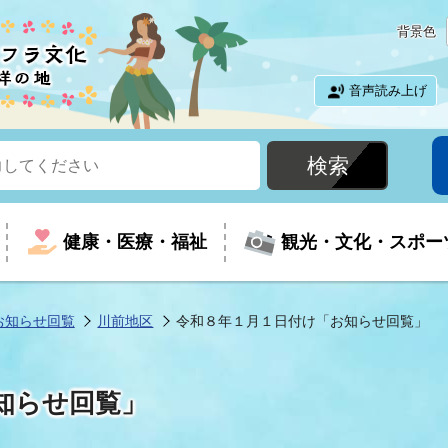
背景色
音声読み上げ
健康・医療・福祉
観光・文化・スポー
お知らせ回覧
川前地区
令和８年１月１日付け「お知らせ回覧」
という時に
て
イベントの案内
振興
室
届出・証明
教育
児童福祉
外国人観光客向けページ
廃棄物
フラシティいわき
知らせ回覧」
ナンバー
包括ケア(介護予防等)
ルコース
・介護
住まい・生活・相談
福祉事業者向け情報
歴史・文化
都市計画・開発・建築
広聴