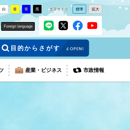
白
黄
青
黒
文字サイズ
標準
拡大
背
に
背
に
背
に
背
に
文
に
文
に
景
変
景
変
景
変
景
変
字
変
字
変
色
更
色
更
色
更
色
更
サ
更
サ
更
Foreign language
を
を
を
を
イ
イ
ズ
ズ
を
を
目的からさがす
ツ
産業・ビジネス
市政情報
税金
教育委員会
障がい者福祉
観光スポット
支払・請求
ふるさと寄附金
ごみ・環境
生活保護
芸術
企業支援・起業支援
財政