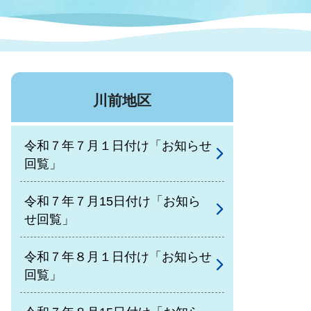
症特
人権・男女共同参画
国際・国内交流
環境法令等に基づく届出
公有財産
医療センター
川前地区
情報公開・個人情報保護
選挙
令和７年７月１日付け「お知らせ
選挙管理委員会
回覧」
令和７年７月15日付け「お知ら
コ
せ回覧」
市制施行周年関連情報
令和７年８月１日付け「お知らせ
回覧」
組織一覧