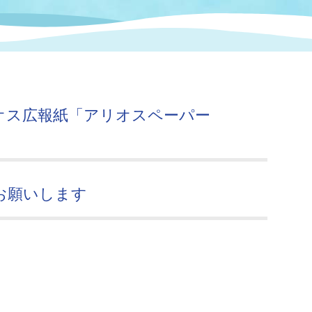
情報
関連情報
管理者
計画
移住・定住
新型コロナウイルス感染
教育旅行
除染事業
行政改革
福祉
設ページ
き市立美術館
制度
監査
オス広報紙「アリオスペーパー
・労働
産業
会など
いわき市広告事業
プンデータ・活用事例
お願いします
市民意見募集(パブリック
委員会
メント)
局
施設案内