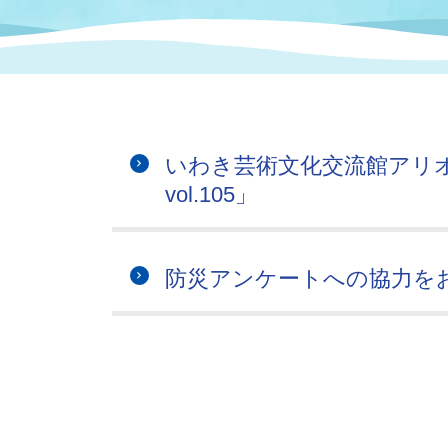
まちづくり
スポーツ
保健・衛生
職員
地域
施設
指定
行政
福祉に関するその他の情報
地域
いわき市女性活躍推進ポータ
いわき市へのアクセス
公売
いわ
市の
いわき芸術文化交流館アリ
雇用
ルサイト
vol.105」
市議会
審議
電子サービス
オー
防災アンケートへの協力を
監査委員
農業
ご意見・ご質問
水道