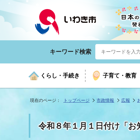
キーワード検索
くらし・手続き
子育て・教育
現在のページ：
トップページ
市政情報
広報
くらしの手続きガイド
生涯学習
医療
お知らせ
入札・契約
市の紹介
いざ
子育
健康
年間
産業
市長
令和８年１月１日付け「お
年金・保険
高齢者福祉・介護
目的から探す
企業立地
市の統計
マイ
地域
モデ
福祉
広報