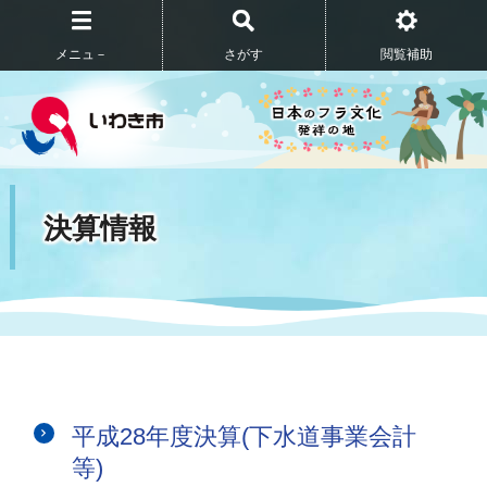
メニュ－
さがす
閲覧補助
決算情報
平成28年度決算(下水道事業会計
等)