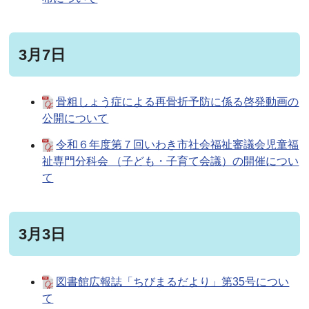
3月7日
骨粗しょう症による再骨折予防に係る啓発動画の
公開について
令和６年度第７回いわき市社会福祉審議会児童福
祉専門分科会 （子ども・子育て会議）の開催につい
て
3月3日
図書館広報誌「ちびまるだより」第35号につい
て