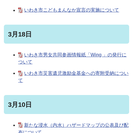
いわき市こどもまんなか宣言の実施について
3月18日
いわき市男女共同参画情報紙「Wing 」の発行に
ついて
いわき市災害遺児激励金基金への寄附受納につい
て
3月10日
新たな浸水（内水）ハザードマップの公表及び配
布について