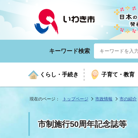
キーワード検索
くらし・手続き
子育て・教育
現在のページ：
トップページ
市政情報
市の紹介
くらしの手続きガイド
生涯学習
医療
お知らせ
入札・契約
市の紹介
いざ
子育
健康
年間
産業
市長
市制施行50周年記念誌等
年金・保険
高齢者福祉・介護
目的から探す
企業立地
市の統計
マイ
地域
モデ
福祉
広報