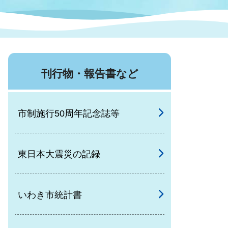
症特
人権・男女共同参画
国際・国内交流
環境法令等に基づく届出
公有財産
医療センター
刊行物・報告書など
情報公開・個人情報保護
選挙
市制施行50周年記念誌等
選挙管理委員会
東日本大震災の記録
コ
市制施行周年関連情報
いわき市統計書
組織一覧