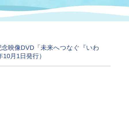
情報
関連情報
管理者
計画
移住・定住
新型コロナウイルス感染
教育旅行
除染事業
行政改革
福祉
設ページ
き市立美術館
制度
監査
記念映像DVD「未来へつなぐ『いわ
・労働
産業
10月1日発行）
会など
いわき市広告事業
プンデータ・活用事例
市民意見募集(パブリック
委員会
メント)
局
施設案内