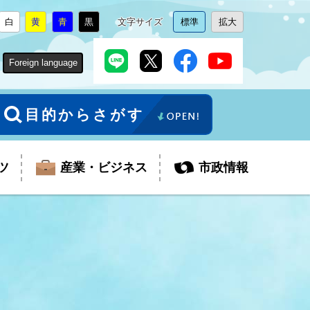
白
黄
青
黒
文字サイズ
標準
拡大
背
に
背
に
背
に
背
に
文
に
文
に
景
変
景
変
景
変
景
変
字
変
字
変
色
更
色
更
色
更
色
更
サ
更
サ
更
Foreign language
を
を
を
を
イ
イ
ズ
ズ
を
を
目的からさがす
ツ
産業・ビジネス
市政情報
税金
教育委員会
障がい者福祉
観光スポット
支払・請求
ふるさと寄附金
ごみ・環境
生活保護
芸術
企業支援・起業支援
財政