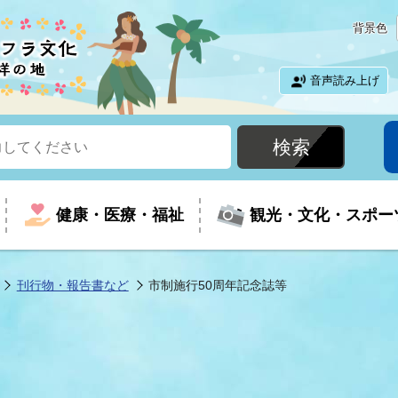
背景色
音声読み上げ
健康・医療・福祉
観光・文化・スポー
刊行物・報告書など
市制施行50周年記念誌等
という時に
て
イベントの案内
振興
室
届出・証明
教育
児童福祉
外国人観光客向けページ
廃棄物
フラシティいわき
ナンバー
包括ケア(介護予防等)
ルコース
・介護
住まい・生活・相談
福祉事業者向け情報
歴史・文化
都市計画・開発・建築
広聴