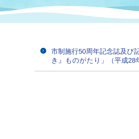
まちづくり
スポーツ
保健・衛生
職員
地域
施設
指定
行政
福祉に関するその他の情報
地域
いわき市女性活躍推進ポータ
いわき市へのアクセス
公売
いわ
市の
市制施行50周年記念誌及び
雇用
ルサイト
き』ものがたり」（平成28年
市議会
審議
電子サービス
オー
監査委員
農業
ご意見・ご質問
水道