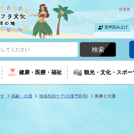
背景色
音声読み上げ
健康・医療・福祉
観光・文化・スポー
探す
高齢・介護
地域包括ケア(介護予防等)
医療と介護
という時に
て
イベントの案内
振興
室
届出・証明
教育
児童福祉
外国人観光客向けページ
廃棄物
フラシティいわき
ナンバー
包括ケア(介護予防等)
ルコース
・介護
住まい・生活・相談
福祉事業者向け情報
歴史・文化
都市計画・開発・建築
広聴