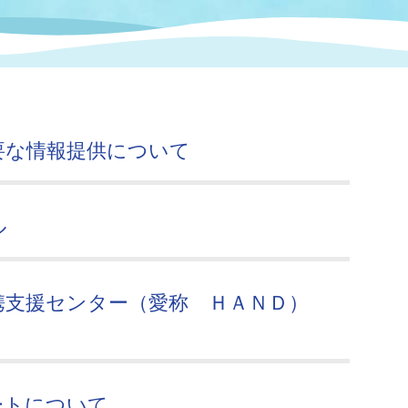
情報
関連情報
管理者
計画
移住・定住
新型コロナウイルス感染
教育旅行
除染事業
行政改革
福祉
設ページ
き市立美術館
制度
監査
要な情報提供について
・労働
産業
会など
いわき市広告事業
ル
プンデータ・活用事例
市民意見募集(パブリック
委員会
携支援センター（愛称 ＨＡＮＤ）
メント)
局
施設案内
ートについて