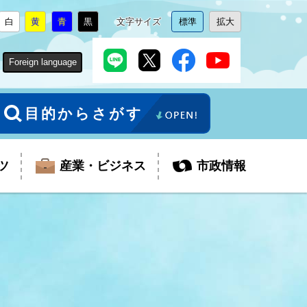
白
黄
青
黒
文字サイズ
標準
拡大
背
に
背
に
背
に
背
に
文
に
文
に
景
変
景
変
景
変
景
変
字
変
字
変
色
更
色
更
色
更
色
更
サ
更
サ
更
Foreign language
を
を
を
を
イ
イ
ズ
ズ
を
を
目的からさがす
ツ
産業・ビジネス
市政情報
税金
教育委員会
障がい者福祉
観光スポット
支払・請求
ふるさと寄附金
ごみ・環境
生活保護
芸術
企業支援・起業支援
財政