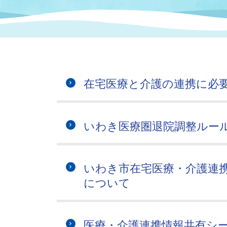
まちづくり
スポーツ
保健・衛生
職員
地域
施設
指定
行政
福祉に関するその他の情報
地域
いわき市女性活躍推進ポータ
いわき市へのアクセス
公売
いわ
市の
在宅医療と介護の連携に必
雇用
ルサイト
市議会
審議
いわき医療圏退院調整ルー
電子サービス
オー
監査委員
農業
いわき市在宅医療・介護連
について
ご意見・ご質問
水道
医療・介護連携情報共有シ