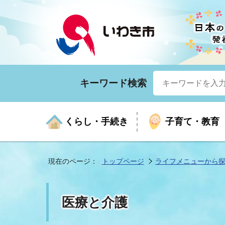
キーワード検索
くらし・手続き
子育て・教育
現在のページ：
トップページ
ライフメニューから
くらしの手続きガイド
生涯学習
医療
お知らせ
入札・契約
市の紹介
いざ
子育
健康
年間
産業
市長
医療と介護
年金・保険
高齢者福祉・介護
目的から探す
企業立地
市の統計
マイ
地域
モデ
福祉
広報