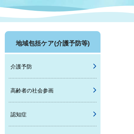
症特
人権・男女共同参画
国際・国内交流
環境法令等に基づく届出
公有財産
医療センター
地域包括ケア(介護予防等)
情報公開・個人情報保護
選挙
介護予防
選挙管理委員会
高齢者の社会参画
コ
市制施行周年関連情報
認知症
組織一覧