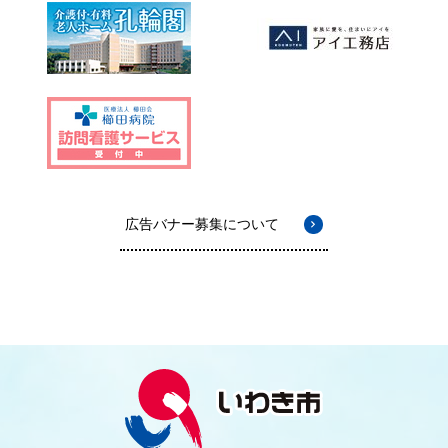
広告バナー募集について