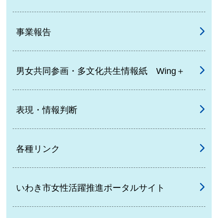
事業報告
男女共同参画・多文化共生情報紙 Wing＋
表現・情報判断
各種リンク
いわき市女性活躍推進ポータルサイト