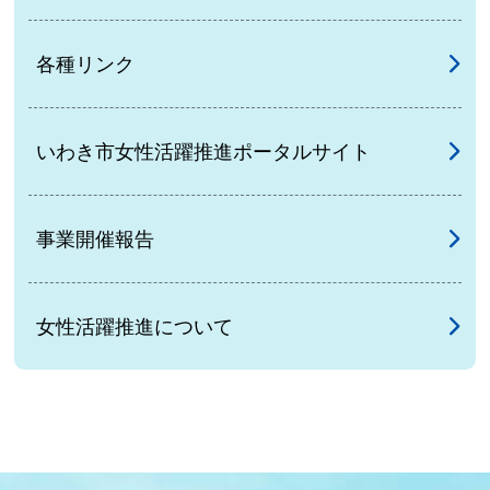
各種リンク
いわき市女性活躍推進ポータルサイト
事業開催報告
女性活躍推進について