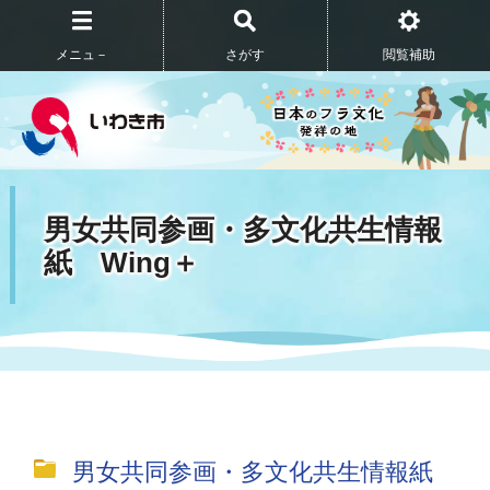
メニュ－
さがす
閲覧補助
男女共同参画・多文化共生情報
紙 Wing＋
男女共同参画・多文化共生情報紙