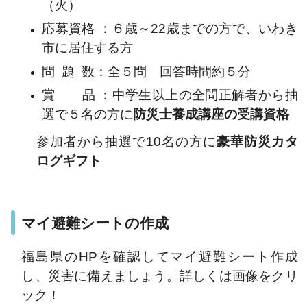
（火）
応募資格 ：６歳～22歳までの方で、いわき
市に居住する方
問 題 数：全５問 回答時間約５分
賞 品 ：中学生以上の全問正解者から抽
選で５名の方に
防災士養成講座の受講資格
参加者から抽選で10名の方に
豪華防災カタ
ログギフト
マイ避難シートの作成
福島県のHPを確認してマイ避難シート作成
し、災害に備えましょう。詳しくは画像をクリ
ック！