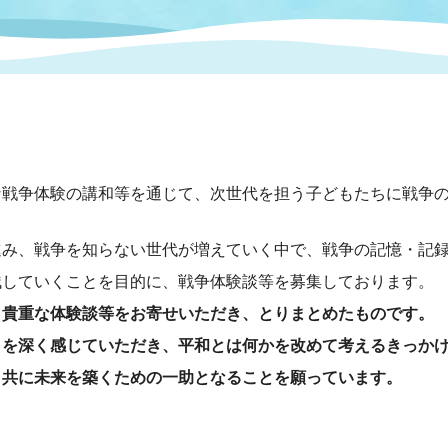
情報
関連情報
管理者
計画
移住・定住
新型コロナウイルス感染
教育旅行
除染事業
行政改革
福祉
設ページ
き市立美術館
制度
監査
・労働
産業
戦争体験の講和等を通じて、次世代を担う子どもたちに戦争の
会など
いわき市広告事業
み、戦争を知らない世代が増えていく中で、戦争の記憶・記録
プンデータ・活用事例
していくことを目的に、戦争体験談等を募集しております。
、貴重な体験談等をお寄せいただき、とりまとめたものです。
市民意見募集(パブリック
委員会
メント)
さを深く感じていただき、平和とは何かを改めて考えるきっか
共に未来を築くための一助となることを願っています。
局
施設案内