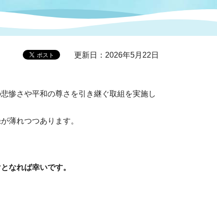
症特
人権・男女共同参画
国際・国内交流
環境法令等に基づく届出
公有財産
医療センター
更新日：2026年5月22日
情報公開・個人情報保護
選挙
悲惨さや平和の尊さを引き継ぐ取組を実施し
選挙管理委員会
が薄れつつあります。
コ
市制施行周年関連情報
けとなれば幸いです。
組織一覧