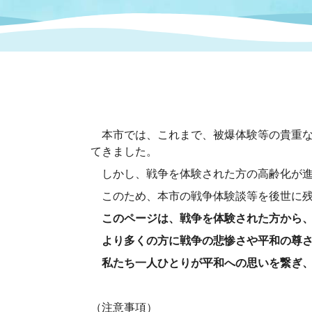
まちづくり
スポーツ
保健・衛生
職員
地域
施設
指定
行政
福祉に関するその他の情報
地域
いわき市女性活躍推進ポータ
いわき市へのアクセス
公売
いわ
市の
雇用
ルサイト
本市では、これまで、被爆体験等の貴重な
てきました。
市議会
審議
しかし、戦争を体験された方の高齢化が進
電子サービス
オー
このため、本市の戦争体験談等を後世に残
このページは、戦争を体験された方から
監査委員
農業
より多くの方に戦争の悲惨さや平和の尊
私たち一人ひとりが平和への思いを繋ぎ、
ご意見・ご質問
水道
（注意事項）