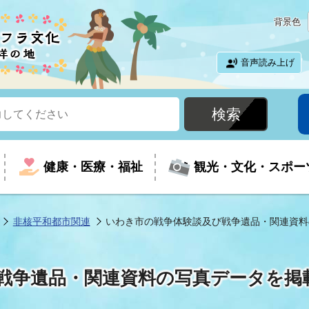
背景色
音声読み上げ
健康・医療・福祉
観光・文化・スポー
非核平和都市関連
いわき市の戦争体験談及び戦争遺品・関連資料
という時に
て
イベントの案内
振興
室
届出・証明
教育
児童福祉
外国人観光客向けページ
廃棄物
フラシティいわき
戦争遺品・関連資料の写真データを掲
ナンバー
包括ケア(介護予防等)
ルコース
・介護
住まい・生活・相談
福祉事業者向け情報
歴史・文化
都市計画・開発・建築
広聴