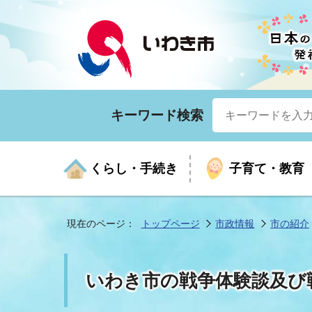
キーワード検索
くらし・手続き
子育て・教育
現在のページ：
トップページ
市政情報
市の紹介
くらしの手続きガイド
生涯学習
医療
お知らせ
入札・契約
市の紹介
いざ
子育
健康
年間
産業
市長
いわき市の戦争体験談及び
年金・保険
高齢者福祉・介護
目的から探す
企業立地
市の統計
マイ
地域
モデ
福祉
広報