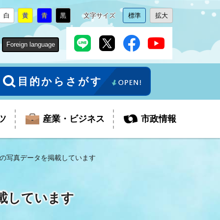
白
黄
青
黒
文字サイズ
標準
拡大
背
に
背
に
背
に
背
に
文
に
文
に
景
変
景
変
景
変
景
変
字
変
字
変
色
更
色
更
色
更
色
更
サ
更
サ
更
Foreign language
を
を
を
を
イ
イ
ズ
ズ
を
を
目的からさがす
ツ
産業・ビジネス
市政情報
の写真データを掲載しています
税金
教育委員会
障がい者福祉
観光スポット
支払・請求
ふるさと寄附金
載しています
ごみ・環境
生活保護
芸術
企業支援・起業支援
財政