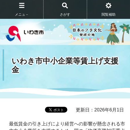
メニュ－
さがす
閲覧補助
いわき市中小企業等賃上げ支援
金
更新日：2026年6月1日
最低賃金の引き上げにより経営への影響が懸念される市