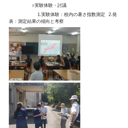
○実験体験・討議
1.実験体験：校内の暑さ指数測定 2.発
表：測定結果の傾向と考察