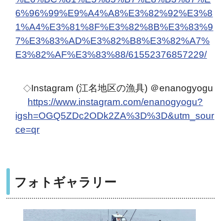
6%96%99%E9%A4%A8%E3%82%92%E3%8
1%A4%E3%81%8F%E3%82%8B%E3%83%9
7%E3%83%AD%E3%82%B8%E3%82%A7%
E3%82%AF%E3%83%88/61552376857229/
Instagram (江名地区の漁具) ＠enanogyogu
◇
https://www.instagram.com/enanogyogu?
igsh=OGQ5ZDc2ODk2ZA%3D%3D&utm_sour
ce=qr
フォトギャラリー