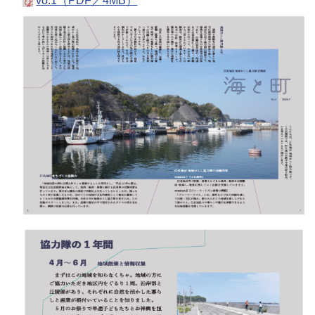
vo.1（PDF／4MB）