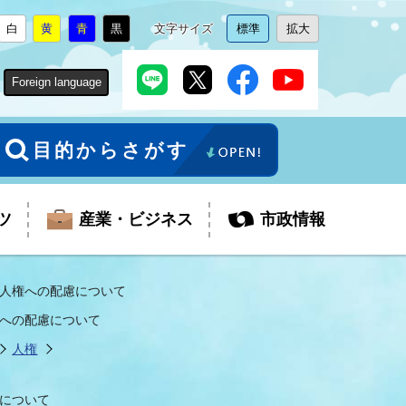
白
黄
青
黒
文字サイズ
標準
拡大
背
に
背
に
背
に
背
に
文
に
文
に
景
変
景
変
景
変
景
変
字
変
字
変
色
更
色
更
色
更
色
更
サ
更
サ
更
Foreign language
を
を
を
を
イ
イ
ズ
ズ
を
を
目的からさがす
ツ
産業・ビジネス
市政情報
人権への配慮について
への配慮について
税金
教育委員会
障がい者福祉
観光スポット
支払・請求
ふるさと寄附金
人権
ごみ・環境
生活保護
芸術
企業支援・起業支援
財政
について