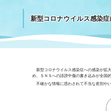
まちづくり
スポーツ
保健・衛生
職員
地域
施設
指定
行政
新型コロナウイルス感染症
福祉に関するその他の情報
地域
いわき市女性活躍推進ポータ
いわき市へのアクセス
公売
いわ
市の
雇用
ルサイト
市議会
審議
電子サービス
オー
新型コロナウイルス感染症への感染が拡大
め、ＳＮＳへの誹謗中傷の書き込みが全国
監査委員
農業
不確かな情報に惑わされて不当な差別やい
ご意見・ご質問
水道