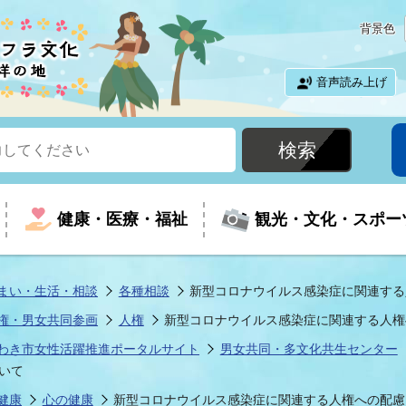
背景色
音声読み上げ
健康・医療・福祉
観光・文化・スポー
まい・生活・相談
各種相談
新型コロナウイルス感染症に関連する
権・男女共同参画
人権
新型コロナウイルス感染症に関連する人権
という時に
て
イベントの案内
振興
室
届出・証明
教育
児童福祉
外国人観光客向けページ
廃棄物
フラシティいわき
わき市女性活躍推進ポータルサイト
男女共同・多文化共生センター
いて
ナンバー
包括ケア(介護予防等)
ルコース
・介護
住まい・生活・相談
福祉事業者向け情報
歴史・文化
都市計画・開発・建築
広聴
健康
心の健康
新型コロナウイルス感染症に関連する人権への配慮