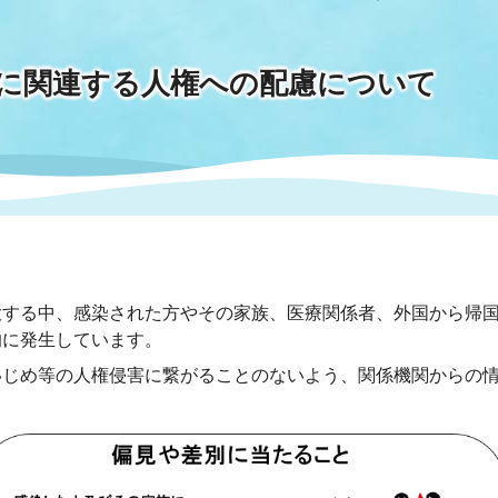
情報
関連情報
管理者
計画
移住・定住
新型コロナウイルス感染
教育旅行
除染事業
行政改革
に関連する人権への配慮について
福祉
設ページ
き市立美術館
制度
監査
・労働
産業
会など
いわき市広告事業
プンデータ・活用事例
する中、感染された方やその家族、医療関係者、外国から帰国
的に発生しています。
市民意見募集(パブリック
委員会
じめ等の人権侵害に繋がることのないよう、関係機関からの情
メント)
局
施設案内