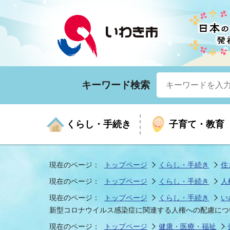
キーワード検索
くらし・手続き
子育て・教育
現在のページ：
トップページ
くらし・手続き
住
現在のページ：
トップページ
くらし・手続き
人
くらしの手続きガイド
生涯学習
医療
お知らせ
入札・契約
市の紹介
いざ
子育
健康
年間
産業
市長
現在のページ：
トップページ
くらし・手続き
い
新型コロナウイルス感染症に関連する人権への配慮につ
年金・保険
高齢者福祉・介護
目的から探す
企業立地
市の統計
マイ
地域
モデ
福祉
広報
現在のページ：
トップページ
健康・医療・福祉