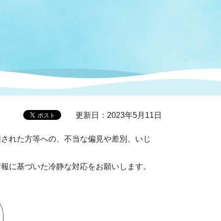
症特
人権・男女共同参画
国際・国内交流
環境法令等に基づく届出
公有財産
医療センター
情報公開・個人情報保護
選挙
選挙管理委員会
更新日：2023年5月11日
された方等への、不当な偏見や差別、いじ
コ
市制施行周年関連情報
報に基づいた冷静な対応をお願いします。
組織一覧