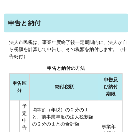
申告と納付
法人市民税は、事業年度終了後一定期間内に、法人が自
ら税額を計算して申告し、その税額を納付します。（申
告納付）
申告と納付の方法
申告及
申告区
納付税額
び納付
分
期限
予
均等割（年税）の２分の１
定
と、前事業年度の法人税割額
申
の２分の１との合計額
事業年
告