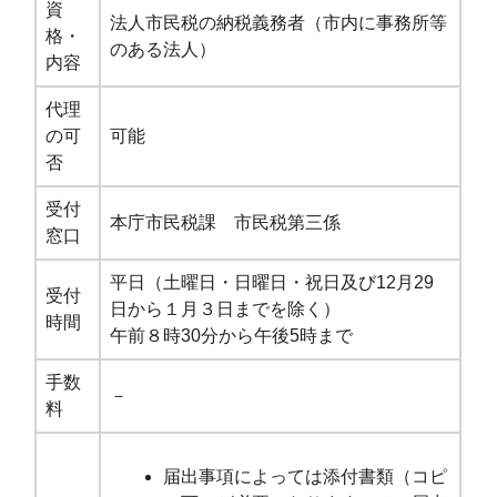
資
法人市民税の納税義務者（市内に事務所等
格・
のある法人）
内容
代理
の可
可能
否
受付
本庁市民税課 市民税第三係
窓口
平日（土曜日・日曜日・祝日及び12月29
受付
日から１月３日までを除く）
時間
午前８時30分から午後5時まで
手数
－
料
届出事項によっては添付書類（コピ