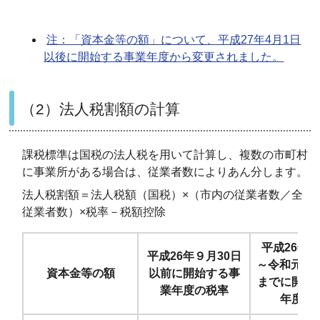
注：「資本金等の額」について、平成27年4月1日
以後に開始する事業年度から変更されました。
（2）法人税割額の計算
課税標準は国税の法人税を用いて計算し、複数の市町村
に事業所がある場合は、従業者数によりあん分します。
法人税割額＝法人税額（国税）×（市内の従業者数／全
従業者数）×税率－税額控除
平成26年1
平成26年９月30日
～令和元年９
資本金等の額
以前に開始する事
までに開始
業年度の税率
年度の