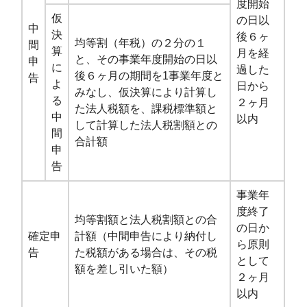
度開始
仮
の日以
中
決
後６ヶ
均等割（年税）の２分の１
間
算
月を経
と、その事業年度開始の日以
申
に
過した
後６ヶ月の期間を1事業年度と
告
よ
日から
みなし、仮決算により計算し
る
２ヶ月
た法人税額を、課税標準額と
中
以内
して計算した法人税割額との
間
合計額
申
告
事業年
度終了
均等割額と法人税割額との合
の日か
確定申
計額（中間申告により納付し
ら原則
告
た税額がある場合は、その税
として
額を差し引いた額）
２ヶ月
以内