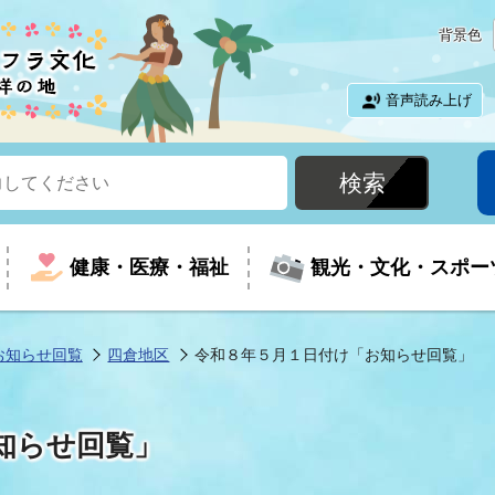
背景色
音声読み上げ
健康・医療・福祉
観光・文化・スポー
お知らせ回覧
四倉地区
令和８年５月１日付け「お知らせ回覧」
という時に
て
イベントの案内
振興
室
届出・証明
教育
児童福祉
外国人観光客向けページ
廃棄物
フラシティいわき
知らせ回覧」
ナンバー
包括ケア(介護予防等)
ルコース
・介護
住まい・生活・相談
福祉事業者向け情報
歴史・文化
都市計画・開発・建築
広聴