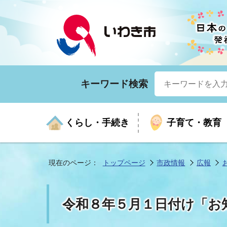
キーワード検索
くらし・手続き
子育て・教育
現在のページ：
トップページ
市政情報
広報
くらしの手続きガイド
生涯学習
医療
お知らせ
入札・契約
市の紹介
いざ
子育
健康
年間
産業
市長
令和８年５月１日付け「お
年金・保険
高齢者福祉・介護
目的から探す
企業立地
市の統計
マイ
地域
モデ
福祉
広報