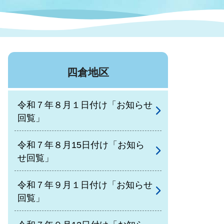
症特
人権・男女共同参画
国際・国内交流
環境法令等に基づく届出
公有財産
医療センター
四倉地区
情報公開・個人情報保護
選挙
令和７年８月１日付け「お知らせ
選挙管理委員会
回覧」
令和７年８月15日付け「お知ら
コ
せ回覧」
市制施行周年関連情報
令和７年９月１日付け「お知らせ
回覧」
組織一覧