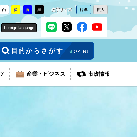
白
黄
青
黒
文字サイズ
標準
拡大
背
に
背
に
背
に
背
に
文
に
文
に
景
変
景
変
景
変
景
変
字
変
字
変
色
更
色
更
色
更
色
更
サ
更
サ
更
Foreign language
を
を
を
を
イ
イ
ズ
ズ
を
を
目的からさがす
ツ
産業・ビジネス
市政情報
税金
教育委員会
障がい者福祉
観光スポット
支払・請求
ふるさと寄附金
ごみ・環境
生活保護
芸術
企業支援・起業支援
財政