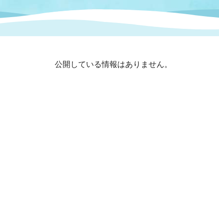
まちづくり
スポーツ
保健・衛生
職員
地域
施設
指定
行政
福祉に関するその他の情報
地域
公開している情報はありません。
いわき市女性活躍推進ポータ
いわき市へのアクセス
公売
いわ
市の
雇用
ルサイト
市議会
審議
電子サービス
オー
監査委員
農業
ご意見・ご質問
水道