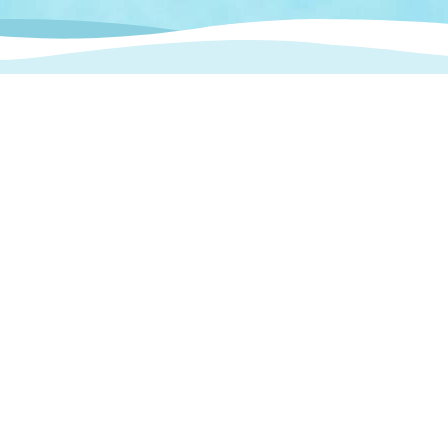
情報
関連情報
管理者
計画
移住・定住
新型コロナウイルス感染
教育旅行
除染事業
行政改革
福祉
設ページ
き市立美術館
制度
監査
・労働
産業
会など
いわき市広告事業
プンデータ・活用事例
市民意見募集(パブリック
委員会
メント)
局
施設案内