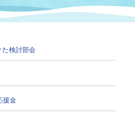
情報
関連情報
管理者
計画
移住・定住
新型コロナウイルス感染
教育旅行
除染事業
行政改革
福祉
設ページ
き市立美術館
制度
監査
けた検討部会
・労働
産業
会など
いわき市広告事業
プンデータ・活用事例
市民意見募集(パブリック
委員会
応援金
メント)
局
施設案内