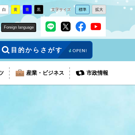
白
黄
青
黒
文字サイズ
標準
拡大
背
に
背
に
背
に
背
に
文
に
文
に
景
変
景
変
景
変
景
変
字
変
字
変
色
更
色
更
色
更
色
更
サ
更
サ
更
Foreign language
を
を
を
を
イ
イ
ズ
ズ
を
を
目的からさがす
ツ
産業・ビジネス
市政情報
税金
教育委員会
障がい者福祉
観光スポット
支払・請求
ふるさと寄附金
ごみ・環境
生活保護
芸術
企業支援・起業支援
財政