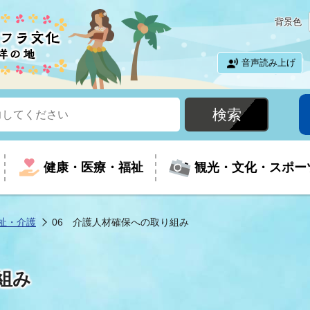
背景色
音声読み上げ
健康・医療・福祉
観光・文化・スポー
祉・介護
06 介護人材確保への取り組み
という時に
て
イベントの案内
振興
室
届出・証明
教育
児童福祉
外国人観光客向けページ
廃棄物
フラシティいわき
組み
ナンバー
包括ケア(介護予防等)
ルコース
・介護
住まい・生活・相談
福祉事業者向け情報
歴史・文化
都市計画・開発・建築
広聴