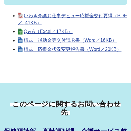
いわき介護お仕事デビュー応援金交付要綱（PDF
／141KB）
Q＆A（Excel／17KB）
様式 補助金等交付請求書（Word／16KB）
様式 応援金状況変更報告書（Word／20KB）
このページに関するお問い合わせ
先