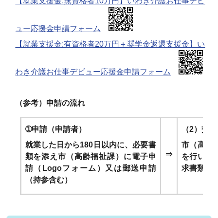
【就業支援金:無資格者10万円】いわき介護お仕事デビ
ュー応援金申請フォーム
【就業支援金:有資格者20万円＋奨学金返還支援金】い
わき介護お仕事デビュー応援金申請フォーム
（参考）申請の流れ
➀申請（申請者）
（2）交
就業した日から180日以内に、必要書
市（高齢
⇒
類を添え市（高齢福祉課）に電子申
を行い、
請（Logoフォーム）又は郵送申請
求書類を
（持参含む）