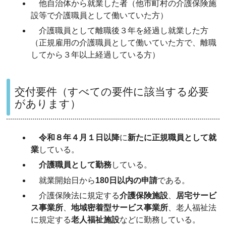
他自治体から就業した者（他市町村の介護保険施
設等で介護職員として働いていた方）
介護職員として離職後３年を経過し就業した方
（正規雇用の介護職員として働いていた方で、離職
してから３年以上経過している方）
交付要件（すべての要件に該当する必要
があります）
令和８年４月１日以降
に
新たに正規職員として就
業
している。
介護職員として勤務
している。
就業開始日から
180日以内の申請
である。
介護保険法に規定する
介護保険施設
、
居宅サービ
ス事業所
、
地域密着型サービス事業所
、老人福祉法
に規定する
老人福祉施設
などに勤務している。