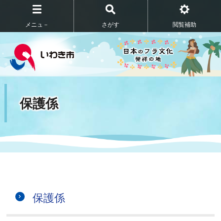
メニュ－
さがす
閲覧補助
保護係
保護係