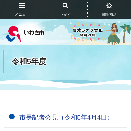
メニュ－
さがす
閲覧補助
令和5年度
市長記者会見（令和5年4月4日）