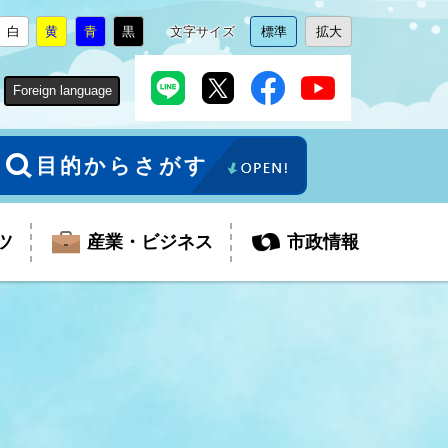
白
黄
青
黒
文字サイズ
標準
拡大
背
に
背
に
背
に
背
に
文
に
文
に
景
変
景
変
景
変
景
変
字
変
字
変
色
更
色
更
色
更
色
更
サ
更
サ
更
Foreign language
を
を
を
を
イ
イ
ズ
ズ
を
を
目的からさがす
ツ
産業・ビジネス
市政情報
税金
教育委員会
障がい者福祉
観光スポット
支払・請求
ふるさと寄附金
ごみ・環境
生活保護
芸術
企業支援・起業支援
財政