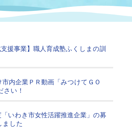
情報
関連情報
管理者
計画
移住・定住
新型コロナウイルス感染
教育旅行
除染事業
行政改革
福祉
設ページ
き市立美術館
制度
監査
成支援事業】職人育成塾ふくしまの訓
・労働
産業
会など
いわき市広告事業
プンデータ・活用事例
け市内企業ＰＲ動画「みつけてＧＯ
ださい！
市民意見募集(パブリック
委員会
メント)
度「いわき市女性活躍推進企業」の募
しました
局
施設案内