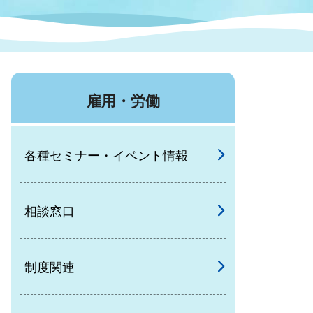
症特
人権・男女共同参画
国際・国内交流
環境法令等に基づく届出
公有財産
医療センター
雇用・労働
情報公開・個人情報保護
選挙
各種セミナー・イベント情報
選挙管理委員会
相談窓口
コ
市制施行周年関連情報
制度関連
組織一覧