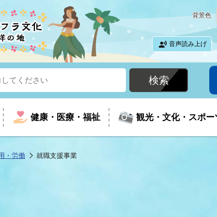
背景色
音声読み上げ
健康・医療・福祉
観光・文化・スポー
用・労働
就職支援事業
という時に
て
イベントの案内
振興
室
届出・証明
教育
児童福祉
外国人観光客向けページ
廃棄物
フラシティいわき
ナンバー
包括ケア(介護予防等)
ルコース
・介護
住まい・生活・相談
福祉事業者向け情報
歴史・文化
都市計画・開発・建築
広聴