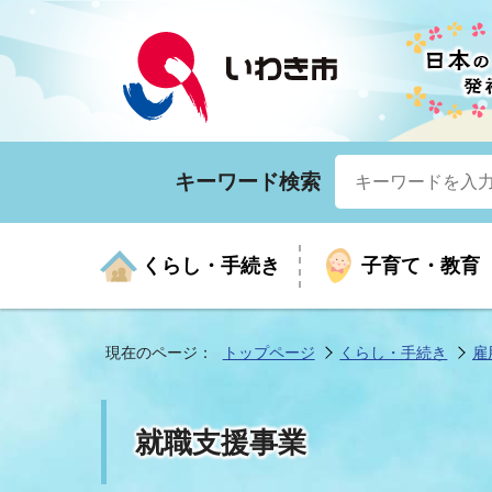
キーワード検索
くらし・手続き
子育て・教育
現在のページ：
トップページ
くらし・手続き
雇
くらしの手続きガイド
生涯学習
医療
お知らせ
入札・契約
市の紹介
いざ
子育
健康
年間
産業
市長
就職支援事業
年金・保険
高齢者福祉・介護
目的から探す
企業立地
市の統計
マイ
地域
モデ
福祉
広報