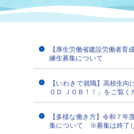
まちづくり
スポーツ
保健・衛生
職員
地域
施設
指定
行政
福祉に関するその他の情報
地域
いわき市女性活躍推進ポータ
いわき市へのアクセス
公売
いわ
市の
【厚生労働省建設労働者育
雇用
ルサイト
練生募集について
市議会
審議
電子サービス
オー
【いわきで就職】高校生向
ＯＤ ＪＯＢ！！」をご覧く
監査委員
農業
【多様な働き方】令和７年
集について ※募集は終了
ご意見・ご質問
水道