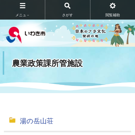
メニュ－
さがす
閲覧補助
農業政策課所管施設
湯の岳山荘