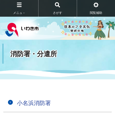
メニュ－
さがす
閲覧補助
消防署・分遣所
小名浜消防署