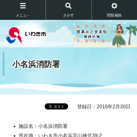
メニュ－
さがす
閲覧補助
小名浜消防署
登録日：2016年2月20日
施設名：小名浜消防署
所在地：いわき市小名浜字山神北39-2