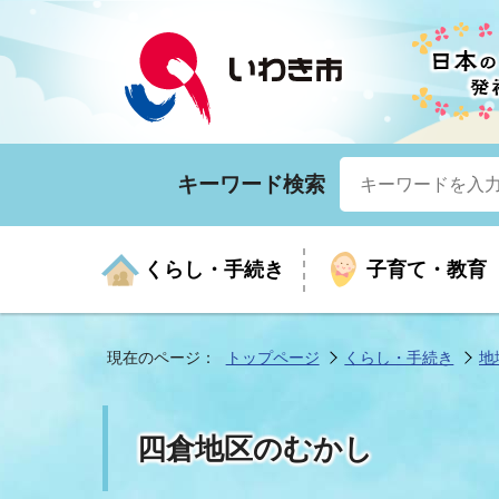
キーワード検索
くらし・手続き
子育て・教育
現在のページ：
トップページ
くらし・手続き
地
くらしの手続きガイド
生涯学習
医療
お知らせ
入札・契約
市の紹介
いざ
子育
健康
年間
産業
市長
四倉地区のむかし
年金・保険
高齢者福祉・介護
目的から探す
企業立地
市の統計
マイ
地域
モデ
福祉
広報