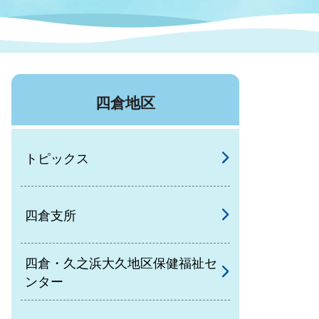
症特
人権・男女共同参画
国際・国内交流
環境法令等に基づく届出
公有財産
医療センター
四倉地区
情報公開・個人情報保護
選挙
トピックス
選挙管理委員会
四倉支所
コ
市制施行周年関連情報
四倉・久之浜大久地区保健福祉セ
ンター
組織一覧