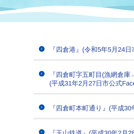
まちづくり
スポーツ
保健・衛生
職員
地域
施設
指定
行政
福祉に関するその他の情報
地域
いわき市女性活躍推進ポータ
いわき市へのアクセス
公売
いわ
市の
『四倉港』(令和5年5月24日
雇用
ルサイト
市議会
審議
『四倉町字五町目(漁網倉庫
電子サービス
オー
(平成31年2月27日市公式Face
監査委員
農業
『四倉町本町通り』(平成30年3
ご意見・ご質問
水道
『玉山鉄道』(平成30年2月28