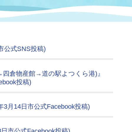
情報
関連情報
管理者
計画
移住・定住
新型コロナウイルス感染
教育旅行
除染事業
行政改革
福祉
設ページ
き市立美術館
制度
監査
市公式SNS投稿)
・労働
産業
会など
いわき市広告事業
→四倉物産館→道の駅よつくら港)』
プンデータ・活用事例
book投稿)
市民意見募集(パブリック
委員会
メント)
月14日市公式Facebook投稿)
局
施設案内
日市公式Facebook投稿)