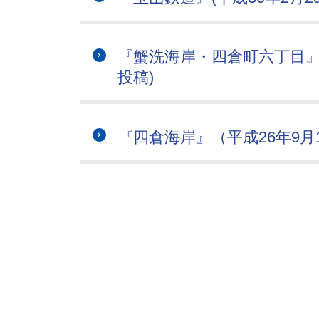
『蟹洗海岸・四倉町六丁目』(平成
投稿)
『四倉海岸』（平成26年9月1