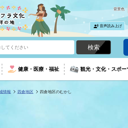
背景色
音声読み上げ
健康・医療・福祉
観光・文化・スポー
域情報
四倉地区
四倉地区のむかし
という時に
て
イベントの案内
振興
室
届出・証明
教育
児童福祉
外国人観光客向けページ
廃棄物
フラシティいわき
ナンバー
包括ケア(介護予防等)
ルコース
・介護
住まい・生活・相談
福祉事業者向け情報
歴史・文化
都市計画・開発・建築
広聴