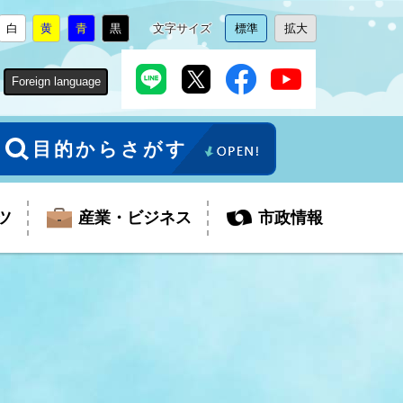
白
黄
青
黒
文字サイズ
標準
拡大
背
に
背
に
背
に
背
に
文
に
文
に
景
変
景
変
景
変
景
変
字
変
字
変
色
更
色
更
色
更
色
更
サ
更
サ
更
Foreign language
を
を
を
を
イ
イ
ズ
ズ
を
を
目的からさがす
ツ
産業・ビジネス
市政情報
税金
教育委員会
障がい者福祉
観光スポット
支払・請求
ふるさと寄附金
ごみ・環境
生活保護
芸術
企業支援・起業支援
財政