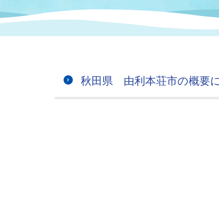
まちづくり
スポーツ
保健・衛生
職員
地域
施設
指定
行政
福祉に関するその他の情報
地域
いわき市女性活躍推進ポータ
いわき市へのアクセス
公売
いわ
市の
秋田県 由利本荘市の概要
雇用
ルサイト
市議会
審議
電子サービス
オー
監査委員
農業
ご意見・ご質問
水道