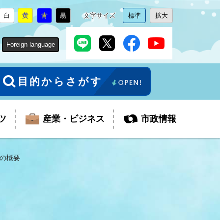
白
黄
青
黒
文字サイズ
標準
拡大
背
に
背
に
背
に
背
に
文
に
文
に
景
変
景
変
景
変
景
変
字
変
字
変
色
更
色
更
色
更
色
更
サ
更
サ
更
Foreign language
を
を
を
を
イ
イ
ズ
ズ
を
を
目的からさがす
ツ
産業・ビジネス
市政情報
の概要
税金
教育委員会
障がい者福祉
観光スポット
支払・請求
ふるさと寄附金
ごみ・環境
生活保護
芸術
企業支援・起業支援
財政