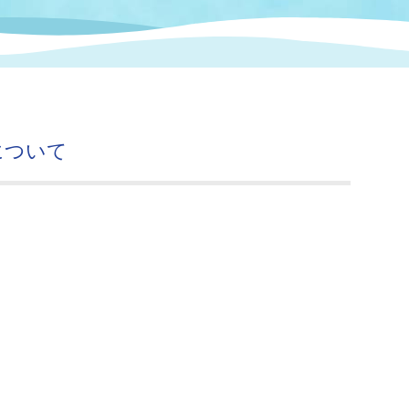
情報
関連情報
管理者
計画
移住・定住
新型コロナウイルス感染
教育旅行
除染事業
行政改革
福祉
設ページ
き市立美術館
制度
監査
について
・労働
産業
会など
いわき市広告事業
プンデータ・活用事例
市民意見募集(パブリック
委員会
メント)
局
施設案内