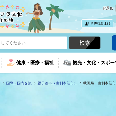
背景色
音声読み上げ
健康・医療・福祉
観光・文化・スポー
ツ
国際・国内交流
親子都市（由利本荘市）
秋田県 由利本荘市
という時に
て
イベントの案内
振興
室
届出・証明
教育
児童福祉
外国人観光客向けページ
廃棄物
フラシティいわき
ナンバー
包括ケア(介護予防等)
ルコース
・介護
住まい・生活・相談
福祉事業者向け情報
歴史・文化
都市計画・開発・建築
広聴