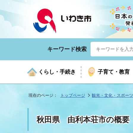
キーワード検索
くらし・手続き
子育て・教育
現在のページ：
トップページ
観光・文化・スポー
くらしの手続きガイド
生涯学習
医療
お知らせ
入札・契約
市の紹介
いざ
子育
健康
年間
産業
市長
秋田県 由利本荘市の概要
年金・保険
高齢者福祉・介護
目的から探す
企業立地
市の統計
マイ
地域
モデ
福祉
広報