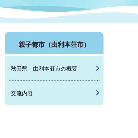
症特
人権・男女共同参画
国際・国内交流
環境法令等に基づく届出
公有財産
医療センター
親子都市（由利本荘市）
情報公開・個人情報保護
選挙
秋田県 由利本荘市の概要
選挙管理委員会
交流内容
コ
市制施行周年関連情報
組織一覧