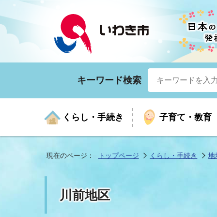
キーワード検索
くらし・手続き
子育て・教育
現在のページ：
トップページ
くらし・手続き
地
くらしの手続きガイド
生涯学習
医療
お知らせ
入札・契約
市の紹介
いざ
子育
健康
年間
産業
市長
川前地区
年金・保険
高齢者福祉・介護
目的から探す
企業立地
市の統計
マイ
地域
モデ
福祉
広報