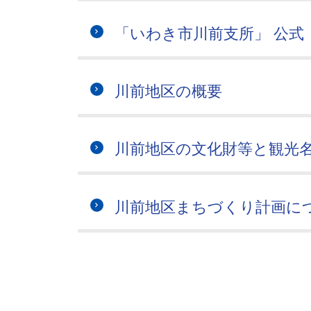
「いわき市川前支所」 公式 Ｘ
川前地区の概要
川前地区の文化財等と観光
川前地区まちづくり計画に