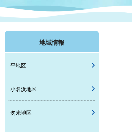
症特
人権・男女共同参画
国際・国内交流
環境法令等に基づく届出
公有財産
医療センター
地域情報
情報公開・個人情報保護
選挙
平地区
選挙管理委員会
小名浜地区
コ
市制施行周年関連情報
勿来地区
組織一覧