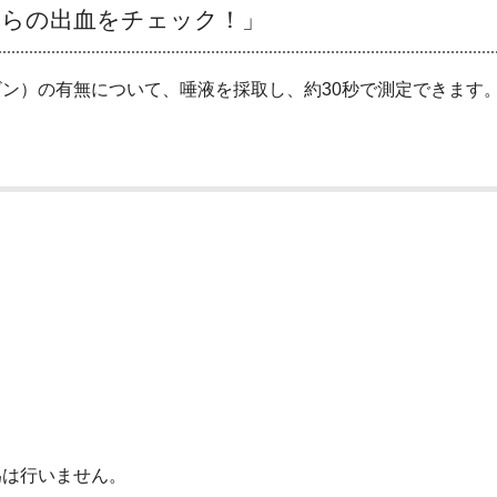
からの出血をチェック！」
ン）の有無について、唾液を採取し、約30秒で測定できます
為は行いません。