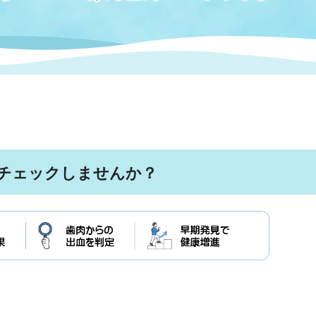
情報
関連情報
管理者
計画
移住・定住
新型コロナウイルス感染
教育旅行
除染事業
行政改革
福祉
設ページ
き市立美術館
制度
監査
・労働
産業
会など
いわき市広告事業
チェックしませんか？
プンデータ・活用事例
市民意見募集(パブリック
委員会
メント)
局
施設案内