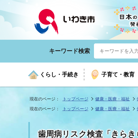
キーワード検索
くらし・手続き
子育て・教育
現在のページ：
トップページ
健康・医療・福祉
現在のページ：
トップページ
健康・医療・福祉
くらしの手続きガイド
生涯学習
医療
お知らせ
入札・契約
市の紹介
いざ
子育
健康
年間
産業
市長
歯周病リスク検査「きらきら
年金・保険
高齢者福祉・介護
目的から探す
企業立地
市の統計
マイ
地域
モデ
福祉
広報