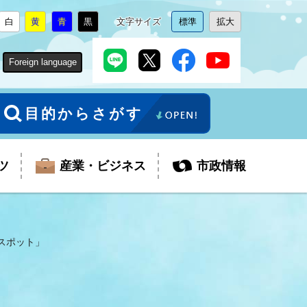
白
黄
青
黒
文字サイズ
標準
拡大
背
に
背
に
背
に
背
に
文
に
文
に
景
変
景
変
景
変
景
変
字
変
字
変
色
更
色
更
色
更
色
更
サ
更
サ
更
Foreign language
を
を
を
を
イ
イ
ズ
ズ
を
を
目的からさがす
ツ
産業・ビジネス
市政情報
 スポット」
税金
教育委員会
障がい者福祉
観光スポット
支払・請求
ふるさと寄附金
ごみ・環境
生活保護
芸術
企業支援・起業支援
財政