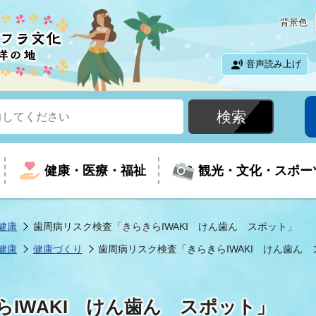
背景色
音声読み上げ
健康・医療・福祉
観光・文化・スポー
健康
歯周病リスク検査「きらきらIWAKI けん歯ん スポット」
健康
健康づくり
歯周病リスク検査「きらきらIWAKI けん歯ん
という時に
て
イベントの案内
振興
室
届出・証明
教育
児童福祉
外国人観光客向けページ
廃棄物
フラシティいわき
IWAKI けん歯ん スポット」
ナンバー
包括ケア(介護予防等)
ルコース
・介護
住まい・生活・相談
福祉事業者向け情報
歴史・文化
都市計画・開発・建築
広聴