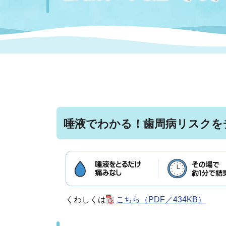
まちづくり
スポーツ
保健・衛生
職員
地域
施設
指定
行政
福祉に関するその他の情報
地域
いわき市女性活躍推進ポータ
いわき市へのアクセス
公売
いわ
市の
雇用
ルサイト
市議会
審議
唾液でわかる！歯周病リスクを
電子サービス
オー
監査委員
農業
くわしくは
こちら（PDF／434KB）
ご意見・ご質問
水道