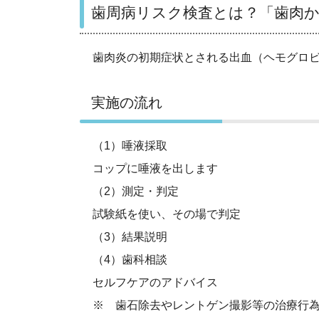
歯周病リスク検査とは？「歯肉
歯肉炎の初期症状とされる出血（ヘモグロビ
実施の流れ
（1）唾液採取
コップに唾液を出します
（2）測定・判定
試験紙を使い、その場で判定
（3）結果説明
（4）歯科相談
セルフケアのアドバイス
※
歯石除去やレントゲン撮影等の治療行