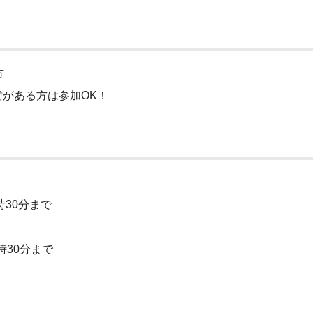
方
歯がある方は参加
OK
！
時30分まで
時30分まで