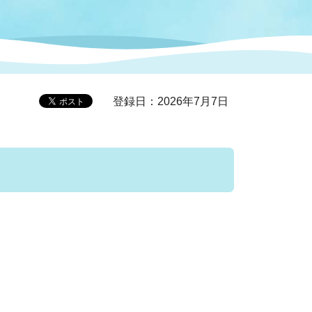
症特
人権・男女共同参画
国際・国内交流
環境法令等に基づく届出
公有財産
医療センター
登録日：2026年7月7日
情報公開・個人情報保護
選挙
選挙管理委員会
コ
市制施行周年関連情報
組織一覧