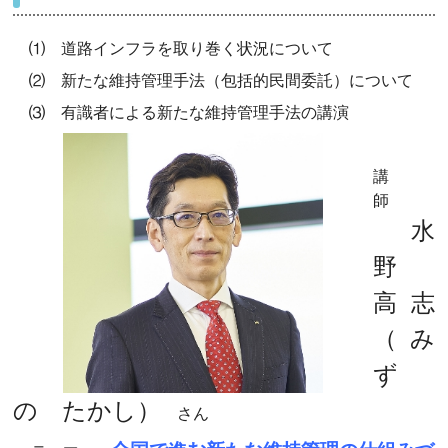
⑴ 道路インフラを取り巻く状況について
⑵ 新たな維持管理手法（包括的民間委託）について
⑶ 有識者による新たな維持管理手法の講演
講
師
水
野
高志
（み
ず
の たかし）
さん