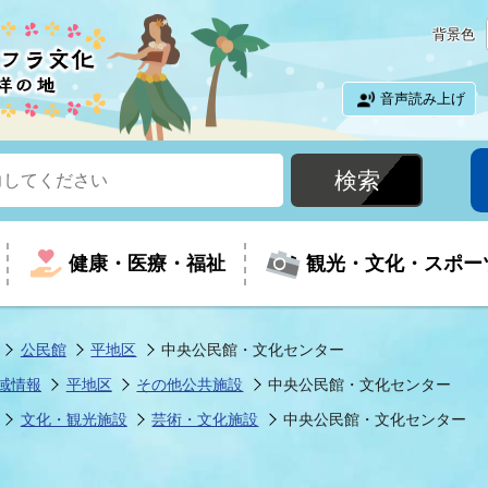
背景色
音声読み上げ
健康・医療・福祉
観光・文化・スポー
公民館
平地区
中央公民館・文化センター
域情報
平地区
その他公共施設
中央公民館・文化センター
という時に
て
イベントの案内
振興
室
届出・証明
教育
児童福祉
外国人観光客向けページ
廃棄物
フラシティいわき
文化・観光施設
芸術・文化施設
中央公民館・文化センター
ナンバー
包括ケア(介護予防等)
ルコース
・介護
住まい・生活・相談
福祉事業者向け情報
歴史・文化
都市計画・開発・建築
広聴