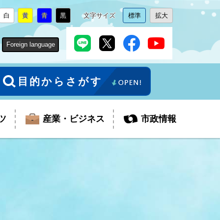
白
黄
青
黒
文字サイズ
標準
拡大
背
に
背
に
背
に
背
に
文
に
文
に
景
変
景
変
景
変
景
変
字
変
字
変
色
更
色
更
色
更
色
更
サ
更
サ
更
Foreign language
を
を
を
を
イ
イ
ズ
ズ
を
を
目的からさがす
ツ
産業・ビジネス
市政情報
税金
教育委員会
障がい者福祉
観光スポット
支払・請求
ふるさと寄附金
ごみ・環境
生活保護
芸術
企業支援・起業支援
財政