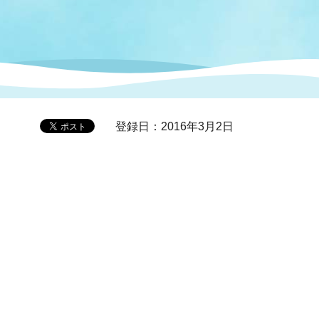
症特
人権・男女共同参画
国際・国内交流
環境法令等に基づく届出
公有財産
医療センター
情報公開・個人情報保護
選挙
登録日：2016年3月2日
選挙管理委員会
コ
市制施行周年関連情報
組織一覧