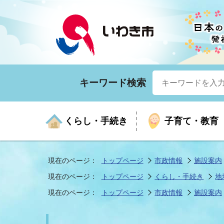
キーワード検索
くらし・手続き
子育て・教育
現在のページ：
トップページ
市政情報
施設案内
現在のページ：
トップページ
くらし・手続き
地
くらしの手続きガイド
生涯学習
医療
お知らせ
入札・契約
市の紹介
いざ
子育
健康
年間
産業
市長
現在のページ：
トップページ
市政情報
施設案内
年金・保険
高齢者福祉・介護
目的から探す
企業立地
市の統計
マイ
地域
モデ
福祉
広報