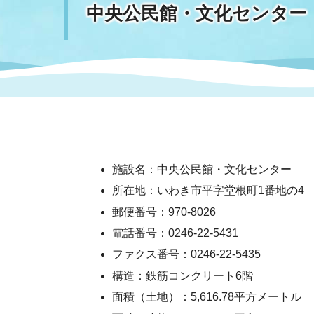
中央公民館・文化センター
まちづくり
スポーツ
保健・衛生
職員
地域
施設
指定
行政
福祉に関するその他の情報
地域
いわき市女性活躍推進ポータ
いわき市へのアクセス
公売
いわ
市の
雇用
ルサイト
市議会
審議
施設名：中央公民館・文化センター
電子サービス
オー
所在地：いわき市平字堂根町1番地の4
郵便番号：970-8026
監査委員
農業
電話番号：0246-22-5431
ファクス番号：0246-22-5435
構造：鉄筋コンクリート6階
ご意見・ご質問
水道
面積（土地）：5,616.78平方メートル