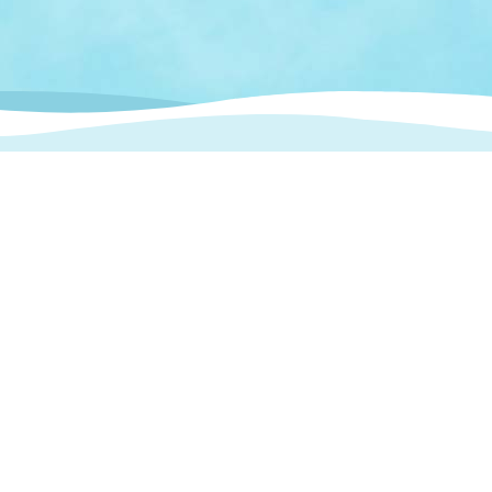
情報
関連情報
管理者
計画
移住・定住
新型コロナウイルス感染
教育旅行
除染事業
行政改革
福祉
設ページ
き市立美術館
制度
監査
・労働
産業
会など
いわき市広告事業
プンデータ・活用事例
市民意見募集(パブリック
委員会
メント)
局
施設案内