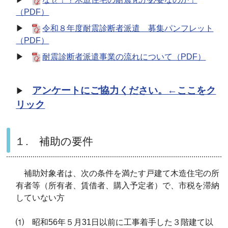
（PDF）
▶
令和８年度耐震診断者派遣 募集パンフレット
（PDF）
▶
耐震診断者派遣事業の流れについて（PDF）
アンケートにご協力ください。←ここをク
▶
リック
１. 補助の要件
補助対象者は、次の条件を満たす戸建て木造住宅の所
有者等（所有者、賃借者、購入予定者）で、市税を滞納
していない方
⑴
昭和56年５月31日以前に工事着手した３階建て以