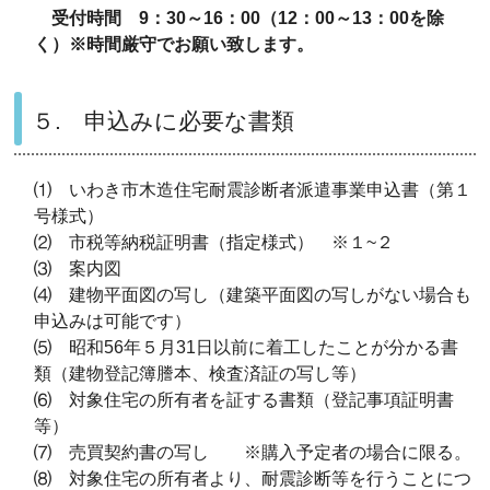
受付時間 9：30～16：00（12：00～13：00を除
く）※時間厳守でお願い致します。
５. 申込みに必要な書類
⑴ いわき市木造住宅耐震診断者派遣事業申込書（第１
号様式）
⑵ 市税等納税証明書（指定様式） ※１~２
⑶ 案内図
⑷ 建物平面図の写し（建築平面図の写しがない場合も
申込みは可能です）
⑸ 昭和56年５月31日以前に着工したことが分かる書
類（建物登記簿謄本、検査済証の写し等）
⑹ 対象住宅の所有者を証する書類（登記事項証明書
等）
⑺ 売買契約書の写し ※購入予定者の場合に限る。
⑻ 対象住宅の所有者より、耐震診断等を行うことにつ