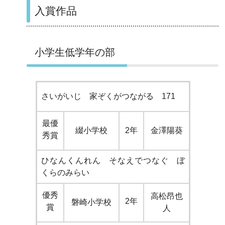
入賞作品
小学生低学年の部
さいがいじ 家ぞくがつながる 171
最優
綴小学校
2年
金澤陽葵
秀賞
ひなんくんれん そなえでつなぐ ぼ
くらのみらい
優秀
高松昂也
2年
磐崎小学校
賞
人