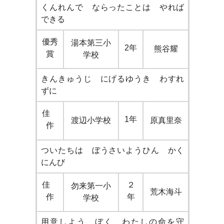
くんれんで ならったことは やれば
できる
優秀
湯本第三小
2年
熊谷耀
賞
学校
きんきゅうじ にげるゆうき わすれ
ずに
佳
1年
渡辺小学校
原真里奈
作
ついたちは ぼうさいようひん かく
にんび
佳
２
勿来第一小
荒木海斗
作
年
学校
用意しよう ぼく、わたしの命を守