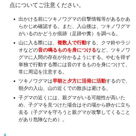
点についてご注意ください。
出かける前にツキノワグマの目撃情報等があるかあ
らかじめ確認する。また、入山後は、ツキノワグマ
がいるのかどうか痕跡（足跡や糞）を調べる。
山に入る際には、
複数人で行動
する、クマ鈴やラジ
オなどの
音の鳴るものを身につける
など、ツキノワ
グマに人間の存在が分かるようにする。やむを得ず
単独で行動する際には音のするものを身につけて、
常に周辺を注意する。
ツキノワグマは
早朝と夕方に活発に活動
するので、
朝夕の入山、山の近くでの散歩は避ける。
子グマの近くには、親グマがいる可能性が高いた
め、子グマを見つけた場合はその場から静かに立ち
去る（子グマを守ろうと親グマが攻撃してくること
があり危険なため）。