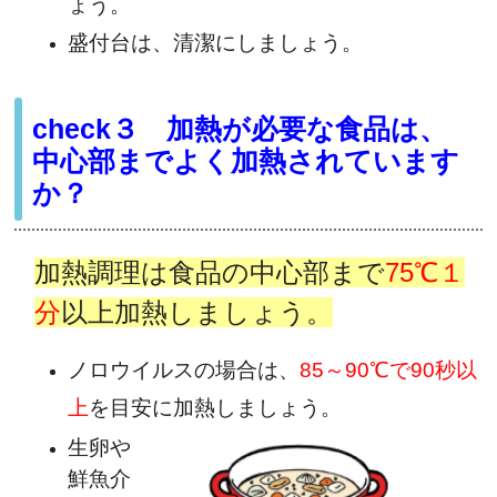
ょう。
盛付台は、清潔にしましょう。
check３ 加熱が必要な食品は、
中心部までよく加熱されています
か？
加熱調理は食品の中心部まで
75℃１
分
以上加熱しましょう。
ノロウイルスの場合は、
85～90℃で90秒以
上
を目安に加熱しましょう。
生卵や
鮮魚介