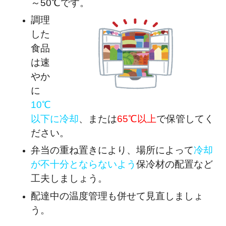
～50℃です。
調理
した
食品
は速
やか
に
10℃
以下に冷却
、または
65℃以上
で保管してく
ださい。
弁当の重ね置きにより、場所によって
冷却
が不十分とならないよう
保冷材の配置など
工夫しましょう。
配達中の温度管理も併せて見直しましょ
う。