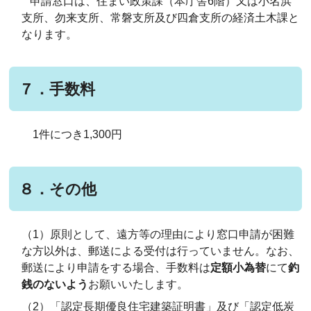
申請窓口は、住まい政策課（本庁舎6階）又は小名浜
支所、勿来支所、常磐支所及び四倉支所の経済土木課と
なります。
７．手数料
1件につき1,300円
８．その他
（1）原則として、遠方等の理由により窓口申請が困難
な方以外は、郵送による受付は行っていません。なお、
郵送により申請をする場合、手数料は
定額小為替
にて
釣
銭のないよう
お願いいたします。
（2）「認定長期優良住宅建築証明書」及び「認定低炭