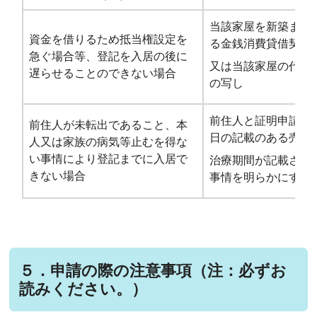
当該家屋を新築また
資金を借りるため抵当権設定を
る金銭消費貸借契約
急ぐ場合等、登記を入居の後に
又は当該家屋の代金
遅らせることのできない場合
の写し
前住人と証明申請者
前住人が未転出であること、本
日の記載のある売買
人又は家族の病気等止むを得な
い事情により登記までに入居で
治療期間が記載され
きない場合
事情を明らかにする
５．申請の際の注意事項（注：必ずお
読みください。）