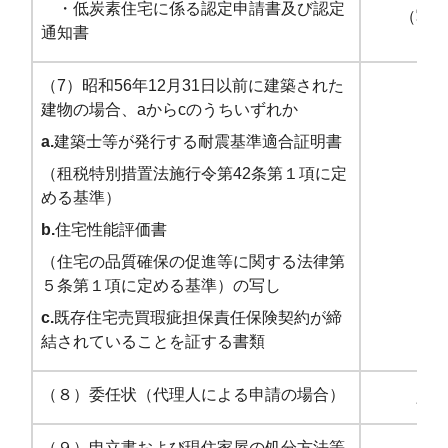
・低炭素住宅に係る認定申請書及び認定
（写し
通知書
（7）昭和56年12月31日以前に建築された
建物の場合、aからcのうちいずれか
a.
建築士等が発行する耐震基準適合証明書
（租税特別措置法施行令第42条第１項に定
める基準）
－
b.
住宅性能評価書
（住宅の品質確保の促進等に関する法律第
５条第１項に定める基準）の写し
c.
既存住宅売買瑕疵担保責任保険契約が締
結されていることを証する書類
（８）委任状（代理人による申請の場合）
必要
（９）申立書および
現住家屋の処分方法等