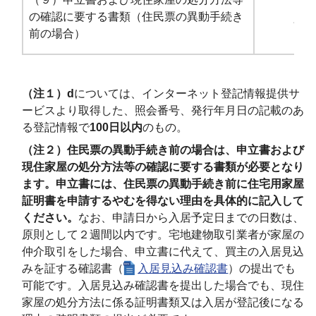
の確認に要する書類（住民票の異動手続き
必要
前の場合）
（注１）
d
については、インターネット登記情報提供サ
ービスより取得した、照会番号、発行年月日の記載のあ
る登記情報で
100日以内
のもの。
（注２）住民票の異動手続き前の場合は、申立書および
現住家屋の処分方法等の確認に要する書類
が必要となり
ます。申立書には、住民票の異動手続き前に住宅用家屋
証明書を申請するやむを得ない理由を具体的に記入して
ください。
なお、申請日から入居予定日までの日数は、
原則として２週間以内です。宅地建物取引業者が家屋の
仲介取引をした場合、申立書に代えて、買主の入居見込
みを証する確認書（
入居見込み確認書
）の提出でも
可能です。入居見込み確認書を提出した場合でも、現住
家屋の処分方法に係る証明書類又は入居が登記後になる