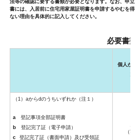
法等の確認に要する書類
が必要となります。なお、申立
書には、入居前に住宅用家屋証明書を申請するやむを得
ない理由を具体的に記入してください。
必要書類
個人が新
家屋
（1）aからdのうちいずれか（注１）
a
登記事項全部証明書
必要
b
登記完了証（電子申請）
（写し
c
登記完了証（書面申請）及び受領証