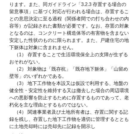
ります。また、同ガイドライン「3.2.3 存置する場合の
留意事項」に基づく対応が行われる場合は、存置するこ
との意思決定に至る過程（関係者間での打ち合わせの内
容等）が記録された書類が必要です。なお、存置の対象
となるのは、コンクリート構造体等の有害物を含まない
安定した性状のものに限られます。また、戸建住宅の地
下躯体は対象に含まれません。
（1） 存置することで生活環境保全上の支障が生ずる
おそれがない。
（2） 対象物は「既存杭」「既存地下躯体」「山留め
壁等」のいずれかである。
（3） 地下工作物を本設又は仮設で利用する、地盤の
健全性・安定性を維持する又は撤去した場合の周辺環境
への悪影響を防止するために存置するものであって、老
朽化を主な理由とするものではない。
（4） 関連事業者及び土地所有者は、存置に関する記
録を残し、存置した地下工作物を適切に管理するととも
に土地売却時には売却先に記録を開示し