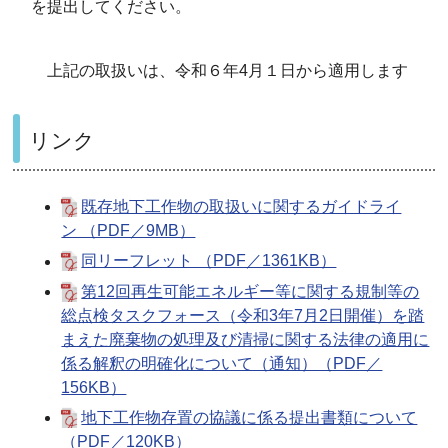
を提出してください。
上記の取扱いは、令和６年4月１日から適用します
リンク
既存地下工作物の取扱いに関するガイドライ
ン （PDF／9MB）
同リーフレット （PDF／1361KB）
第12回再生可能エネルギー等に関する規制等の
総点検タスクフォース（令和3年7月2日開催）を踏
まえた廃棄物の処理及び清掃に関する法律の適用に
係る解釈の明確化について（通知）（PDF／
156KB）
地下工作物存置の協議に係る提出書類について
（PDF／120KB）