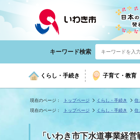
キーワード検索
くらし・手続き
子育て・教育
現在のページ：
トップページ
くらし・手続き
住
現在のページ：
トップページ
くらし・手続き
住
くらしの手続きガイド
生涯学習
医療
お知らせ
入札・契約
市の紹介
いざ
子育
健康
年間
産業
市長
「いわき市下水道事業経営
年金・保険
高齢者福祉・介護
目的から探す
企業立地
市の統計
マイ
地域
モデ
福祉
広報