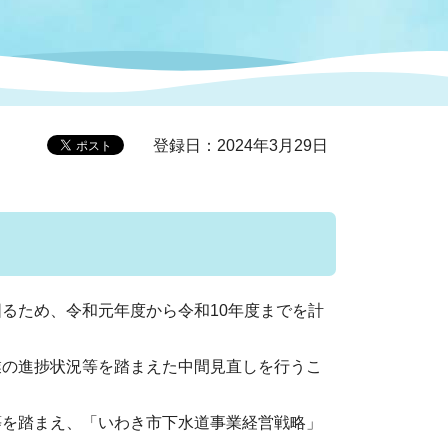
症特
人権・男女共同参画
国際・国内交流
環境法令等に基づく届出
公有財産
医療センター
登録日：2024年3月29日
情報公開・個人情報保護
選挙
選挙管理委員会
るため、令和元年度から令和10年度までを計
コ
市制施行周年関連情報
の進捗状況等を踏まえた中間見直しを行うこ
組織一覧
を踏まえ、「いわき市下水道事業経営戦略」