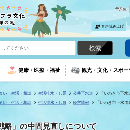
背景色
音声読み上げ
健康・医療・福祉
観光・文化・スポー
まい・生活・相談
生活排水・し尿
公共下水道
「いわき市下水
まい・生活・相談
生活排水・し尿
経営情報
「いわき市下水道
という時に
て
イベントの案内
振興
室
届出・証明
教育
児童福祉
外国人観光客向けページ
廃棄物
フラシティいわき
戦略」の中間見直しについて
ナンバー
包括ケア(介護予防等)
ルコース
・介護
住まい・生活・相談
福祉事業者向け情報
歴史・文化
都市計画・開発・建築
広聴