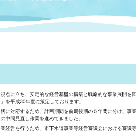
情報
関連情報
管理者
計画
移住・定住
新型コロナウイルス感染
教育旅行
除染事業
行政改革
福祉
設ページ
き市立美術館
制度
監査
・労働
産業
会など
いわき市広告事業
プンデータ・活用事例
視点に立ち、安定的な経営基盤の構築と戦略的な事業展開を図
市民意見募集(パブリック
委員会
」を平成30年度に策定しております。
メント)
切に対応するため、計画期間を前期後期の５年間に分け、事業
略の中間見直し作業を進めてきました。
局
施設案内
業経営を行うため、市下水道事業等経営審議会における審議等