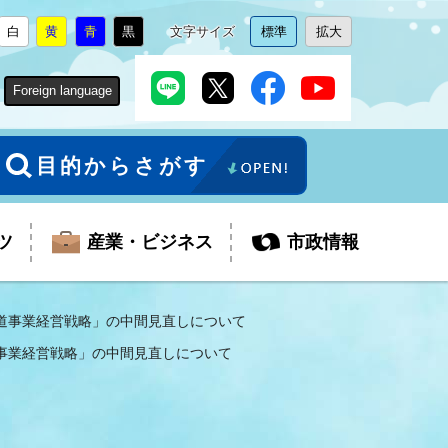
白
黄
青
黒
文字サイズ
標準
拡大
背
に
背
に
背
に
背
に
文
に
文
に
景
変
景
変
景
変
景
変
字
変
字
変
色
更
色
更
色
更
色
更
サ
更
サ
更
Foreign language
を
を
を
を
イ
イ
ズ
ズ
を
を
目的からさがす
ツ
産業・ビジネス
市政情報
道事業経営戦略」の中間見直しについて
事業経営戦略」の中間見直しについて
税金
教育委員会
障がい者福祉
観光スポット
支払・請求
ふるさと寄附金
ごみ・環境
生活保護
芸術
企業支援・起業支援
財政