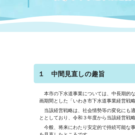
まちづくり
スポーツ
保健・衛生
職員
地域
施設
指定
行政
福祉に関するその他の情報
地域
いわき市女性活躍推進ポータ
いわき市へのアクセス
公売
いわ
市の
雇用
ルサイト
市議会
審議
１ 中間見直しの趣旨
電子サービス
オー
本市の下水道事業については、中長期的な
監査委員
農業
画期間とした「いわき市下水道事業経営戦略
当該経営戦略は、社会情勢等の変化にも適
ととしており、令和３年度から当該経営戦
ご意見・ご質問
水道
今般、将来にわたり安定的で持続可能な事
を見直したところです。