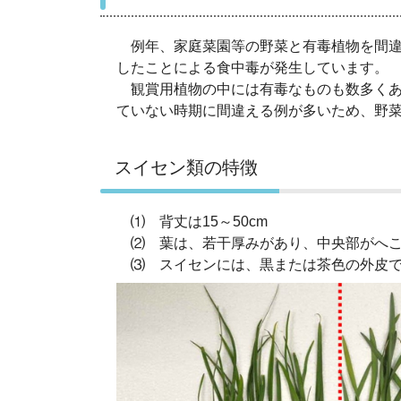
例年、家庭菜園等の野菜と有毒植物を間違
したことによる食中毒が発生しています。
観賞用植物の中には有毒なものも数多くあ
ていない時期に間違える例が多いため、野
スイセン類の特徴
⑴ 背丈は15～50cm
⑵ 葉は、若干厚みがあり、中央部がへこ
⑶ スイセンには、黒または茶色の外皮で