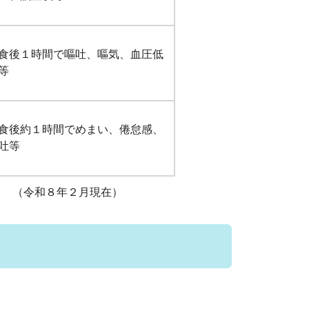
食後１時間で嘔吐、嘔気、血圧低
等
食後約１時間でめまい、倦怠感、
吐等
在）