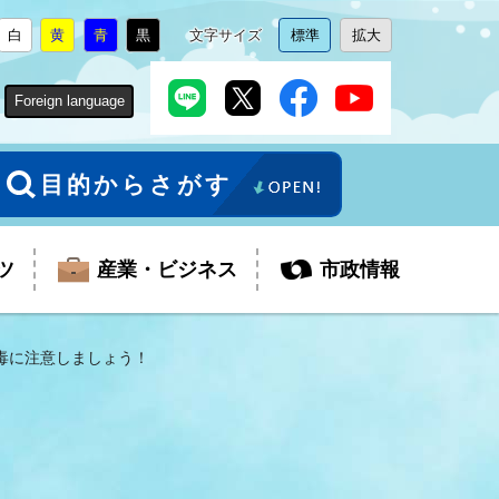
白
黄
青
黒
文字サイズ
標準
拡大
背
に
背
に
背
に
背
に
文
に
文
に
景
変
景
変
景
変
景
変
字
変
字
変
色
更
色
更
色
更
色
更
サ
更
サ
更
Foreign language
を
を
を
を
イ
イ
ズ
ズ
を
を
目的からさがす
ツ
産業・ビジネス
市政情報
毒に注意しましょう！
税金
教育委員会
障がい者福祉
観光スポット
支払・請求
ふるさと寄附金
ごみ・環境
生活保護
芸術
企業支援・起業支援
財政