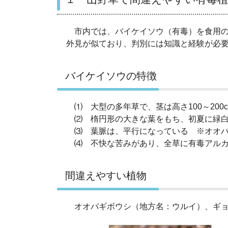
市内では、バイケイソウ（有毒）を食用の
外見が似ており、判別には知識と経験が必
バイケイソウの特徴
⑴ 大型の多年草で、茎は高さ100～200
⑵ 楕円形の大きな葉をもち、初夏に緑白
⑶ 葉脈は、平行になっている ※オオバ
⑷ 不快な苦みがあり、全草に有毒アルカ
間違えやすい植物
オオバギボウシ（地方名：ウルイ）、ギョ