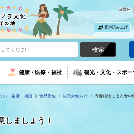
背景色
音声読み上げ
健康・医療・福祉
観光・文化・スポー
まい・生活・相談
食品衛生
注意お知らせ
有毒植物による食中
という時に
て
イベントの案内
振興
室
届出・証明
教育
児童福祉
外国人観光客向けページ
廃棄物
フラシティいわき
意しましょう！
ナンバー
包括ケア(介護予防等)
ルコース
・介護
住まい・生活・相談
福祉事業者向け情報
歴史・文化
都市計画・開発・建築
広聴