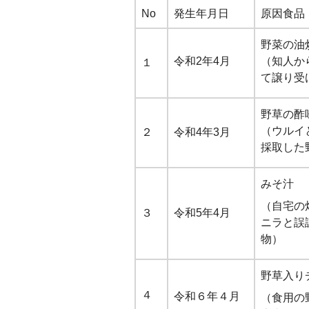
No
発生年月日
原因食品
野菜の油
令和2年4月
（知人か
１
て譲り受
野草の酢
（ウルイ
２
令和4年3月
採取した
みそ汁
（自宅の
３
令和5年4月
ニラと誤
物）
野草入り
４
令和６年４月
（食用の