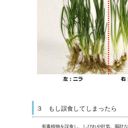
３ もし誤食してしまったら
有毒植物を誤食し、しびれや吐気、嘔吐な