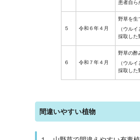
患者自ら
野草を生
５
令和６年４月
（ウルイ
採取した
野草の酢
６
令和７年４月
（ウルイ
採取した
（令和
間違いやすい植物
１ 山野草で間違えやすい有毒