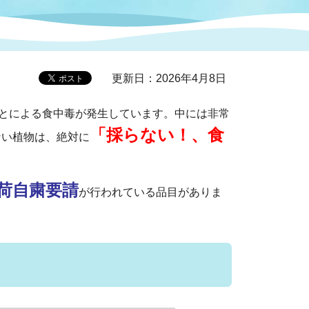
症特
人権・男女共同参画
国際・国内交流
環境法令等に基づく届出
公有財産
医療センター
更新日：2026年4月8日
情報公開・個人情報保護
選挙
とによる食中毒が発生しています。中には非常
「採らない！、食
ない植物は、絶対に
選挙管理委員会
荷自粛要請
が行われている品目がありま
コ
市制施行周年関連情報
組織一覧