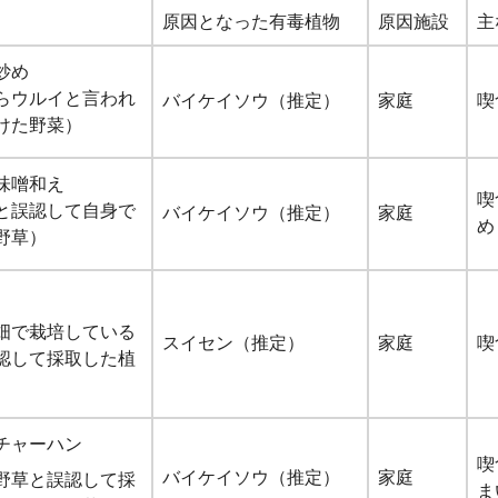
原因となった有毒植物
原因施設
主
炒め
らウルイと言われ
バイケイソウ（推定）
家庭
喫
けた野菜）
味噌和え
喫
と誤認して自身で
バイケイソウ（推定）
家庭
め
野草）
畑で栽培している
スイセン（推定）
家庭
喫
認して採取した植
チャーハン
喫
バイケイソウ（推定）
家庭
野草と誤認して採
ま