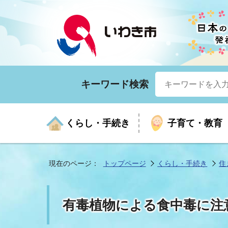
キーワード検索
くらし・手続き
子育て・教育
現在のページ：
トップページ
くらし・手続き
住
くらしの手続きガイド
生涯学習
医療
お知らせ
入札・契約
市の紹介
いざ
子育
健康
年間
産業
市長
有毒植物による食中毒に注
年金・保険
高齢者福祉・介護
目的から探す
企業立地
市の統計
マイ
地域
モデ
福祉
広報