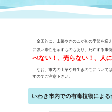
まちづくり
スポーツ
保健・衛生
職員
地域
施設
指定
行政
福祉に関するその他の情報
地域
いわき市女性活躍推進ポータ
いわき市へのアクセス
公売
いわ
市の
雇用
全国的に、山菜やきのこが旬の季節を迎え
ルサイト
に強い毒性を示すものもあり、死亡する事
べない！、売らない！、人
市議会
審議
電子サービス
オー
なお、市内の山菜や野生きのこについては
すのでご注意下さい。
監査委員
農業
いわき市内での有毒植物による
ご意見・ご質問
水道