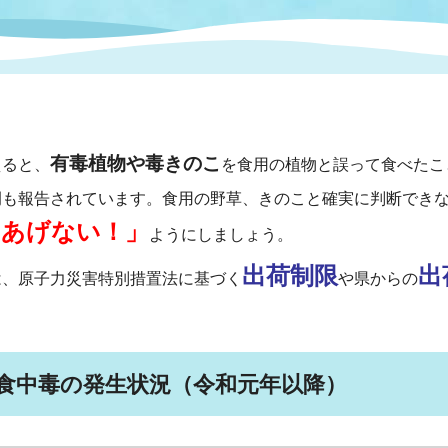
情報
関連情報
管理者
計画
移住・定住
新型コロナウイルス感染
教育旅行
除染事業
行政改革
福祉
設ページ
き市立美術館
制度
監査
有毒植物や毒きのこ
・労働
産業
ると、
を食用の植物と誤って食べたこ
例も報告されています。食用の野草、きのこと確実に判断でき
にあげない！」
会など
いわき市広告事業
ようにしましょう。
プンデータ・活用事例
出荷制限
出
、原子力災害特別措置法に基づく
や県からの
市民意見募集(パブリック
委員会
メント)
食中毒の発生状況（令和元年以降）
局
施設案内