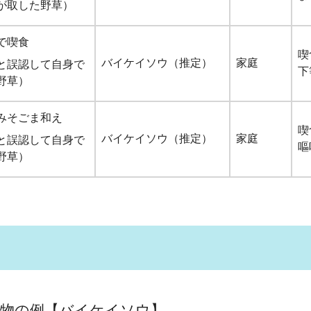
が取した野草）
で喫食
喫
バイケイソウ（推定）
家庭
と誤認して自身で
下
野草）
みそごま和え
喫
バイケイソウ（推定）
家庭
と誤認して自身で
嘔
野草）
８年２月現
植物の例【バイケイソウ】