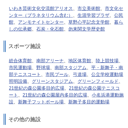
いわき芸術文化交流館アリオス
、
市立美術館
、
市文化セ
ンター（プラネタリウム含む）
、
生涯学習プラザ
、
公民
館
、
アンモナイトセンター
、
草野心平記念文学館
、
暮ら
しの伝承郷
、
石炭・化石館
、
勿来関文学歴史館
スポーツ施設
総合体育館
、
南部アリーナ
、
地区体育館
、
陸上競技場
、
市民運動場
、
野球場
、
南部スタジアム
、
平・新舞子・南
部テニスコート
、
市民プール
、
弓道場
、
公立学校運動場
照明設備
、
グリーンスタジアム
、
グリーンフィールド
、
21世紀の森公園多目的広場
、
21世紀の森公園テニスコ
ート
、
21世紀の森公園屋内多目的広場
、
小名浜港運動施
設
、
新舞子フットボール場
、
新舞子多目的運動場
その他の施設