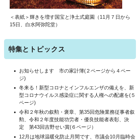
＜表紙＞輝きを増す国宝と浄土式庭園（11月７日から
15日、白水阿弥陀堂）
特集とトピックス
お知らせします 市の家計簿(２ページから４ペー
ジ)
冬来る！新型コロナとインフルエンザの備えを、新
型コロナウイルス感染症に関する人権への配慮を(５
ページ)
令和２年秋の叙勲・褒章、第35回危険業務従事者叙
勲、令和２年度技能功労者・優良技能者表彰、決
定 第43回吉野せい賞(６ページ）
12月は地球温暖化防止月間です、市議会10月臨時会