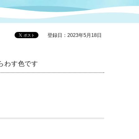
症特
人権・男女共同参画
国際・国内交流
環境法令等に基づく届出
公有財産
医療センター
登録日：2023年5月18日
情報公開・個人情報保護
選挙
らわす色です
選挙管理委員会
コ
市制施行周年関連情報
組織一覧