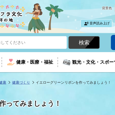
背景色
音声読み上げ
健康・医療・福祉
観光・文化・スポー
健康
健康づくり
イエローグリーンリボンを作ってみましょう！
という時に
て
イベントの案内
振興
室
届出・証明
教育
児童福祉
外国人観光客向けページ
廃棄物
フラシティいわき
作ってみましょう！
ナンバー
包括ケア(介護予防等)
ルコース
・介護
住まい・生活・相談
福祉事業者向け情報
歴史・文化
都市計画・開発・建築
広聴