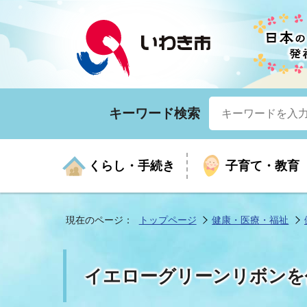
キーワード検索
くらし・手続き
子育て・教育
現在のページ：
トップページ
健康・医療・福祉
くらしの手続きガイド
生涯学習
医療
お知らせ
入札・契約
市の紹介
いざ
子育
健康
年間
産業
市長
イエローグリーンリボンを
年金・保険
高齢者福祉・介護
目的から探す
企業立地
市の統計
マイ
地域
モデ
福祉
広報