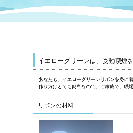
まちづくり
スポーツ
保健・衛生
職員
地域
施設
指定
行政
福祉に関するその他の情報
地域
いわき市女性活躍推進ポータ
いわき市へのアクセス
公売
いわ
市の
雇用
ルサイト
イエローグリーンは、受動喫煙
市議会
審議
電子サービス
オー
あなたも、イエローグリーンリボンを身に
作り方はとても簡単なので、ご家庭で、職
監査委員
農業
リボンの材料
ご意見・ご質問
水道