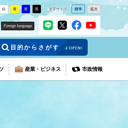
白
黄
青
黒
文字サイズ
標準
拡大
背
に
背
に
背
に
背
に
文
に
文
に
景
変
景
変
景
変
景
変
字
変
字
変
色
更
色
更
色
更
色
更
サ
更
サ
更
Foreign language
を
を
を
を
イ
イ
ズ
ズ
を
を
目的からさがす
ツ
産業・ビジネス
市政情報
税金
教育委員会
障がい者福祉
観光スポット
支払・請求
ふるさと寄附金
ごみ・環境
生活保護
芸術
企業支援・起業支援
財政