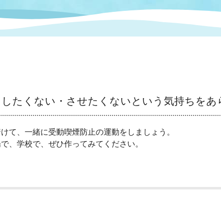
情報
関連情報
管理者
計画
移住・定住
新型コロナウイルス感染
教育旅行
除染事業
行政改革
福祉
設ページ
き市立美術館
制度
監査
・労働
産業
をしたくない・させたくないという気持ちをあ
会など
いわき市広告事業
プンデータ・活用事例
着けて、一緒に受動喫煙防止の運動をしましょう。
場で、学校で、ぜひ作ってみてください。
市民意見募集(パブリック
委員会
メント)
局
施設案内