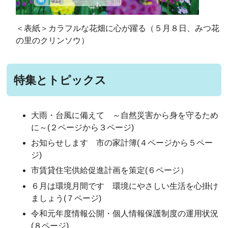
＜表紙＞カラフルな花畑に心が躍る（５月８日、みつ花
の里のクリンソウ）
特集とトピックス
大雨・台風に備えて ～自然災害から身を守るため
に～(２ページから３ページ)
お知らせします 市の家計簿(４ページから５ペー
ジ)
市賃貸住宅供給促進計画を策定(６ページ）
６月は環境月間です 環境にやさしい生活を心掛け
ましょう(７ページ)
令和元年度情報公開・個人情報保護制度の運用状況
(８ページ)