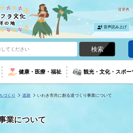
背景色
音声読み上げ
健康・医療・福祉
観光・文化・スポー
ちづくり
道路
いわき市共に創る道づくり事業について
という時に
て
イベントの案内
振興
室
届出・証明
教育
児童福祉
外国人観光客向けページ
廃棄物
フラシティいわき
事業について
ナンバー
包括ケア(介護予防等)
ルコース
・介護
住まい・生活・相談
福祉事業者向け情報
歴史・文化
都市計画・開発・建築
広聴