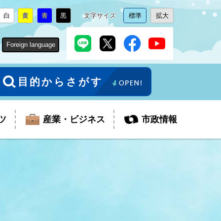
白
黄
青
黒
文字サイズ
標準
拡大
背
に
背
に
背
に
背
に
文
に
文
に
景
変
景
変
景
変
景
変
字
変
字
変
色
更
色
更
色
更
色
更
サ
更
サ
更
Foreign language
を
を
を
を
イ
イ
ズ
ズ
を
を
目的からさがす
ツ
産業・ビジネス
市政情報
税金
教育委員会
障がい者福祉
観光スポット
支払・請求
ふるさと寄附金
ごみ・環境
生活保護
芸術
企業支援・起業支援
財政