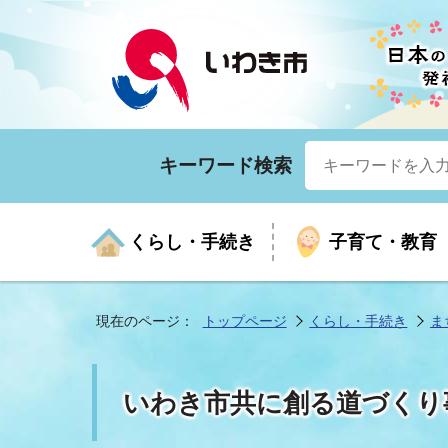
キーワード検索
くらし・手続き
子育て・教育
現在のページ：
トップページ
くらし・手続き
ま
くらしの手続きガイド
生涯学習
医療
お知らせ
入札・契約
市の紹介
いざ
子育
健康
年間
産業
市長
いわき市共に創る道づくり
年金・保険
高齢者福祉・介護
目的から探す
企業立地
市の統計
マイ
地域
モデ
福祉
広報