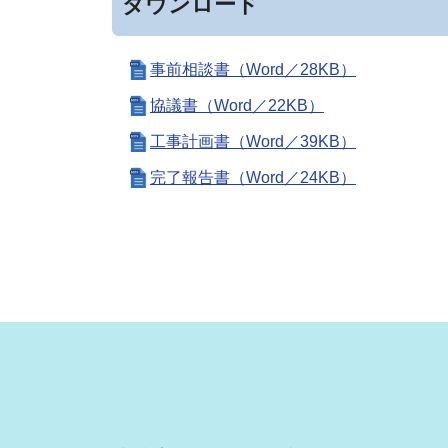
ダウンロード
事前相談書（Word／28KB）
協議書（Word／22KB）
工事計画書（Word／39KB）
完了報告書（Word／24KB）