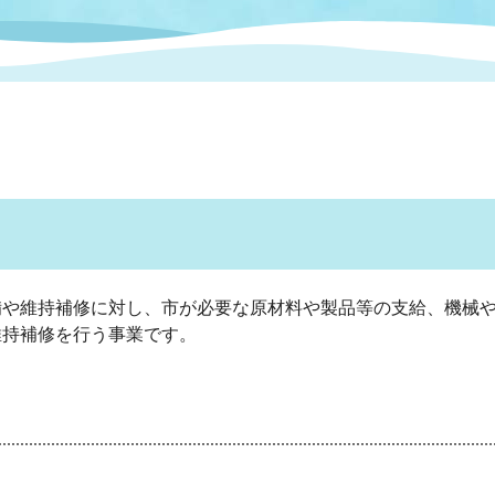
情報
関連情報
管理者
計画
移住・定住
新型コロナウイルス感染
教育旅行
除染事業
行政改革
福祉
設ページ
き市立美術館
制度
監査
・労働
産業
会など
いわき市広告事業
プンデータ・活用事例
備や維持補修に対し、市が必要な原材料や製品等の支給、機械
維持補修を行う事業です。
市民意見募集(パブリック
委員会
メント)
局
施設案内