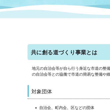
まちづくり
スポーツ
保健・衛生
職員
地域
施設
指定
行政
福祉に関するその他の情報
地域
いわき市女性活躍推進ポータ
いわき市へのアクセス
公売
いわ
市の
雇用
ルサイト
共に創る道づくり事業とは
市議会
審議
電子サービス
オー
地元の自治会等が自ら行う身近な市道の整
の自治会等との協働で市道の簡易な整備や
監査委員
農業
対象団体
ご意見・ご質問
水道
自治会、町内会、区などの団体