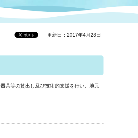
症特
人権・男女共同参画
国際・国内交流
環境法令等に基づく届出
公有財産
医療センター
更新日：2017年4月28日
情報公開・個人情報保護
選挙
選挙管理委員会
や器具等の貸出し及び技術的支援を行い、地元
コ
市制施行周年関連情報
組織一覧