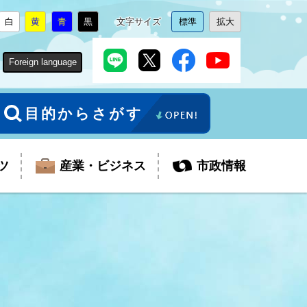
白
黄
青
黒
文字サイズ
標準
拡大
背
に
背
に
背
に
背
に
文
に
文
に
景
変
景
変
景
変
景
変
字
変
字
変
色
更
色
更
色
更
色
更
サ
更
サ
更
Foreign language
を
を
を
を
イ
イ
ズ
ズ
を
を
目的からさがす
ツ
産業・ビジネス
市政情報
税金
教育委員会
障がい者福祉
観光スポット
支払・請求
ふるさと寄附金
ごみ・環境
生活保護
芸術
企業支援・起業支援
財政