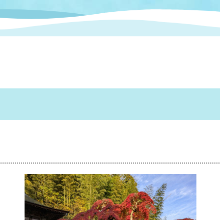
情報
関連情報
管理者
計画
移住・定住
新型コロナウイルス感染
教育旅行
除染事業
行政改革
福祉
設ページ
き市立美術館
制度
監査
・労働
産業
会など
いわき市広告事業
プンデータ・活用事例
市民意見募集(パブリック
委員会
メント)
局
施設案内