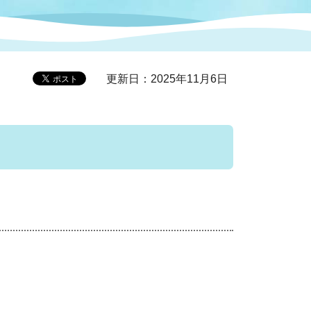
症特
人権・男女共同参画
国際・国内交流
環境法令等に基づく届出
公有財産
医療センター
更新日：2025年11月6日
情報公開・個人情報保護
選挙
選挙管理委員会
コ
市制施行周年関連情報
組織一覧