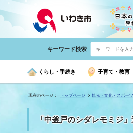
キーワード検索
くらし・手続き
子育て・教育
現在のページ：
トップページ
観光・文化・スポー
くらしの手続きガイド
生涯学習
医療
お知らせ
入札・契約
市の紹介
いざ
子育
健康
年間
産業
市長
「中釜戸のシダレモミジ」
年金・保険
高齢者福祉・介護
目的から探す
企業立地
市の統計
マイ
地域
モデ
福祉
広報