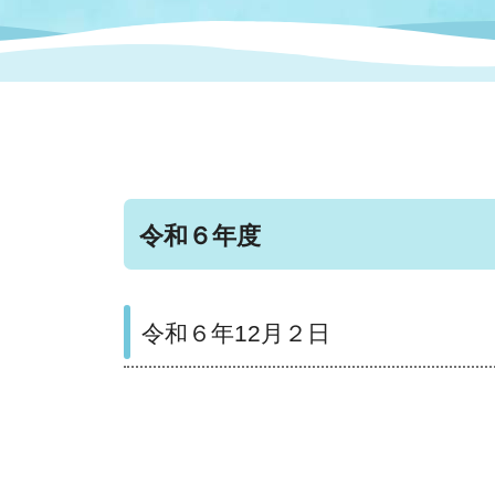
まちづくり
スポーツ
保健・衛生
職員
地域
施設
指定
行政
福祉に関するその他の情報
地域
いわき市女性活躍推進ポータ
いわき市へのアクセス
公売
いわ
市の
雇用
ルサイト
令和６年度
市議会
審議
電子サービス
オー
令和６年12月２日
監査委員
農業
ご意見・ご質問
水道